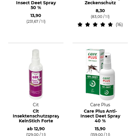
Insect Deet Spray
Zeckenschutz
50 %
8,30
13,90
(83,00 / 1 l)
(231,67 / 1 l)
16
Cit
Care Plus
Cit
Care Plus Anti-
Insektenschutzspray
Insect Deet Spray
KeinStich Forte
40 %
ab
12,90
15,90
(129,00 / 1 l)
(159,00 / 1 l)