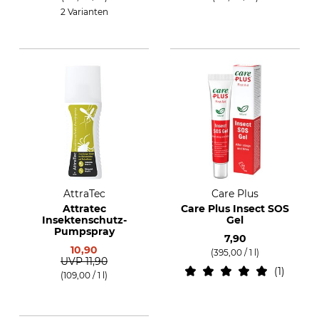
2 Varianten
AttraTec
Care Plus
Attratec
Care Plus Insect SOS
Insektenschutz-
Gel
Pumpspray
7,90
10,90
(395,00 / 1 l)
UVP
11,90
1
(109,00 / 1 l)