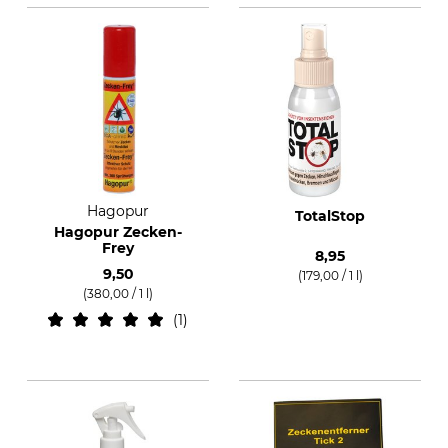
Hagopur
TotalStop
Hagopur Zecken-
Frey
8,95
9,50
(179,00 / 1 l)
(380,00 / 1 l)
1