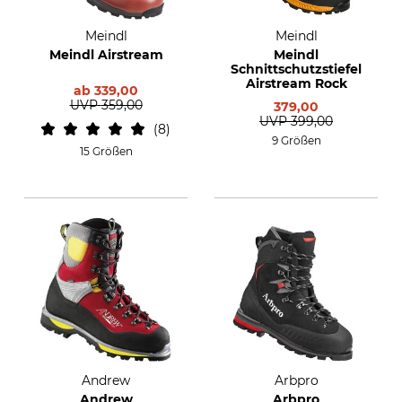
Meindl
Meindl
Meindl Airstream
Meindl
Schnittschutzstiefel
Airstream Rock
ab
339,00
UVP
359,00
379,00
UVP
399,00
8
9 Größen
15 Größen
Andrew
Arbpro
Andrew
Arbpro