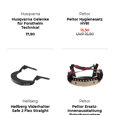
Husqvarna
Peltor
Husqvarna Gelenke
Peltor Hygienesatz
für Forsthelm
HY81
Technical
13,50
17,90
UVP
15,90
Hellberg
Peltor
Hellberg Visierhalter
Peltor Ersatz-
Safe 2 Flex Straight
Innenausstattung
Ratschensystem