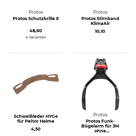
Protos
Protos
Protos Schutzbrille E
Protos Stirnband
KlimaAir
48,60
10,10
4 Varianten
Protos
Schweißleder HYG4
für Peltor Helme
Protos Funk-
Bügelarm für 3M
4,50
ohne
Mikrofonzapfen