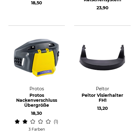
18,50
23,90
Protos
Peltor
Protos
Peltor Visierhalter
Nackenverschluss
FH1
Übergröße
13,20
18,30
1
3 Farben