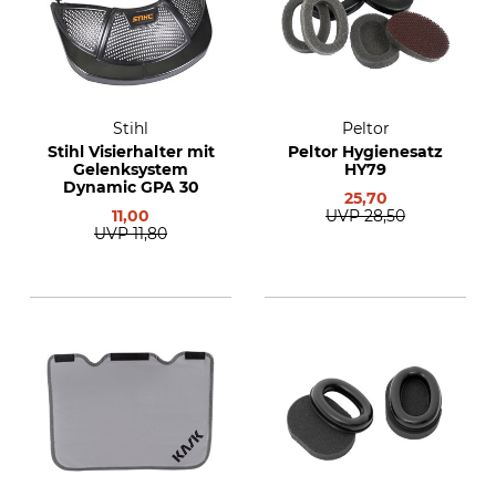
Stihl
Peltor
Stihl Visierhalter mit
Peltor Hygienesatz
Gelenksystem
HY79
Dynamic GPA 30
25,70
11,00
UVP
28,50
UVP
11,80