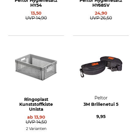
Peltor Hygienesatz
Peltor Hygienesatz
HY54
HY68SV
13,50
24,90
UVP
14,90
UVP
26,50
Peltor
Ringoplast
Kunststoffkiste
3M Brillenetui 5
Unista
9,95
ab
13,90
UVP
14,50
2 Varianten