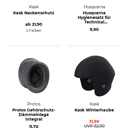
Kask
Husqvarna
Kask Nackenschutz
Husqvarna
Hygienesatz für
Technical
ab
21,90
Helmkombination
9,90
2 Farben
Protos
Kask
Protos Gehörschutz-
Kask Winterhaube
Dämmeinlage
Integral
31,90
UVP
32,90
11,70