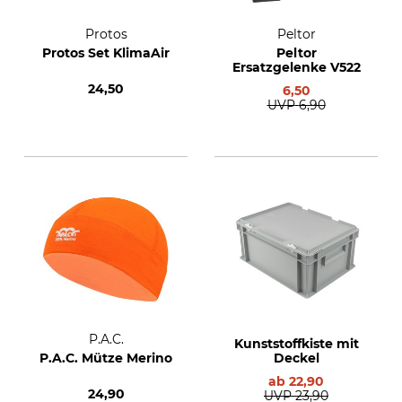
Protos
Peltor
Protos Set KlimaAir
Peltor
Ersatzgelenke V522
24,50
6,50
UVP
6,90
P.A.C.
Kunststoffkiste mit
P.A.C. Mütze Merino
Deckel
ab
22,90
24,90
UVP
23,90