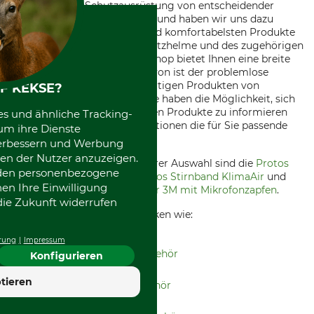
und geeignete Schutzausrüstung von entscheidender
Bedeutung ist. Aus diesem Grund haben wir uns dazu
verpflichtet, die sichersten und komfortabelsten Produkte
zu liefern. Der Kauf Ihrer Schutzhelme und des zugehörigen
Zubehörs in unserem Onlineshop bietet Ihnen eine breite
Palette an Vorteilen. Einer davon ist der problemlose
Zugang zu qualitativ hochwertigen Produkten von
F KEKSE?
renommierten Herstellern. Sie haben die Möglichkeit, sich
in Ruhe über die verschiedenen Produkte zu informieren
es und ähnliche Tracking-
und aus einer Vielzahl von Optionen die für Sie passende
um ihre Dienste
auszuwählen.
 verbessern und Werbung
en der Nutzer anzuzeigen.
Einige der Top-Artikel in unserer Auswahl sind die
Protos
erden personenbezogene
Schutzbrille Integral
, das
Protos Stirnband KlimaAir
und
nen Ihre Einwilligung
der
Protos Funk-Bügelarm für 3M mit Mikrofonzapfen
.
die Zukunft widerrufen
Unsere Auswahl umfasst Marken wie:
rung
Impressum
Peltor Schutzhelme & Co-Zubehör
Konfigurieren
4.7
tieren
Kask Schutzhelme & Co-Zubehör
Hervorragend