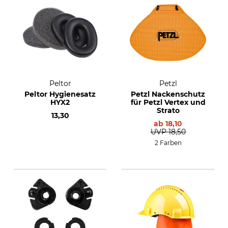
Peltor
Petzl
Peltor Hygienesatz
Petzl Nackenschutz
HYX2
für Petzl Vertex und
Strato
13,30
ab
18,10
UVP
18,50
2 Farben