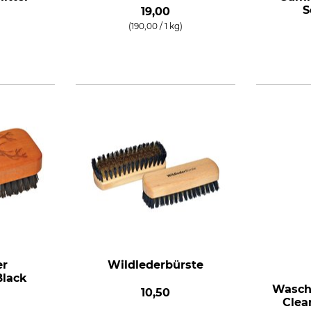
n
S
19,00
(190,00 / 1 kg)
er
Wildlederbürste
Black
Waschk
10,50
Clea