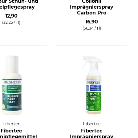
ur Schuh- und
Collonil
felpflegespray
Imprägnierspray
Carbon Pro
12,90
16,90
(32,25 / 1 l)
(56,34 / 1 l)
Fibertec
Fibertec
Fibertec
Fibertec
ipflegemittel
Imprägnierspray