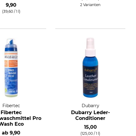
9,90
2 Varianten
(39,60 / 1 l)
Fibertec
Dubarry
Fibertec
Dubarry Leder-
lwaschmittel Pro
Conditioner
Wash Eco
15,00
ab
9,90
(125,00 / 1 l)