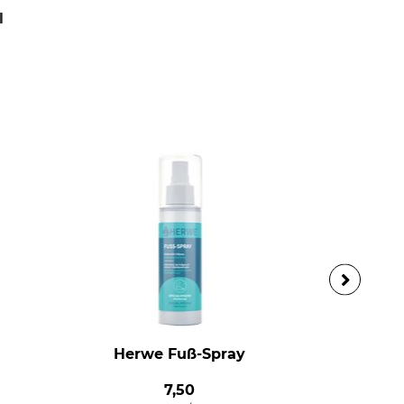
l
Herwe Fuß-Spray
7,50