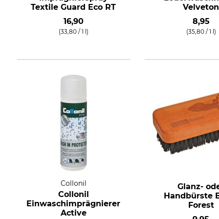
Textile Guard Eco RT
Velveto
16,90
8,95
(33,80 / 1 l)
(35,80 / 1 l)
Collonil
Glanz- od
Collonil
Handbürste 
Einwaschimprägnierer
Forest
Active