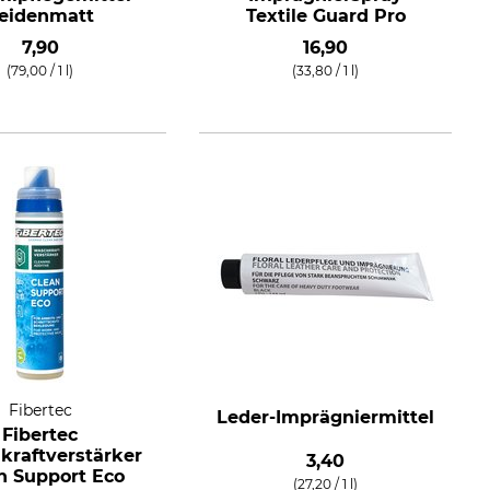
eidenmatt
Textile Guard Pro
7,90
16,90
(79,00 / 1 l)
(33,80 / 1 l)
Fibertec
Leder-Imprägniermittel
Fibertec
raftverstärker
3,40
n Support Eco
(27,20 / 1 l)