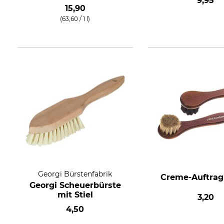
9,95
15,90
(63,60 / 1 l)
Georgi Bürstenfabrik
Creme-Auftrag
Georgi Scheuerbürste
mit Stiel
3,20
4,50