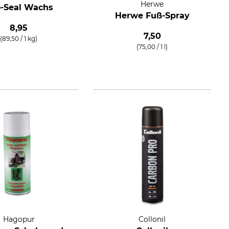
Herwe
-Seal Wachs
Herwe Fuß-Spray
8,95
7,50
(89,50 / 1 kg)
(75,00 / 1 l)
Hagopur
Collonil