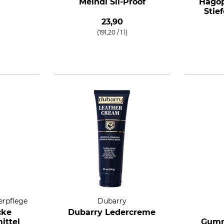
Meindl Sil-Proof
Hagop
Stie
23,90
(191,20 / 1 l)
erpflege
Dubarry
cke
Dubarry Ledercreme
ittel
Gumm