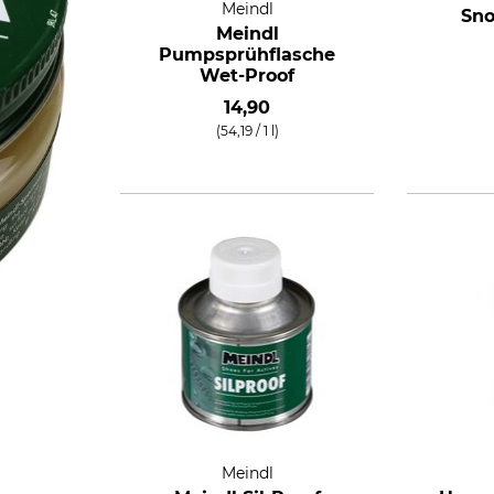
Meindl
Sno
Meindl
Pumpsprühflasche
Wet-Proof
14,90
(54,19 / 1 l)
Meindl