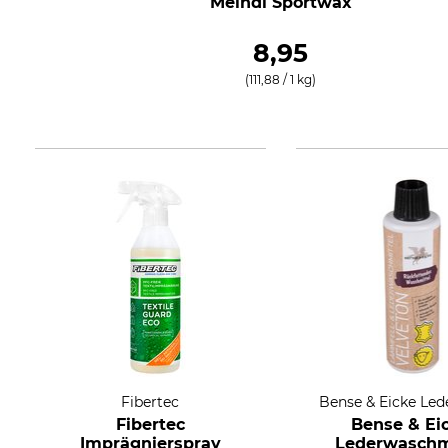
Meindl Sportwax
8,95
(111,88 / 1 kg)
Fibertec
Bense & Eicke Led
Fibertec
Bense & Ei
Imprägnierspray
Lederwaschm