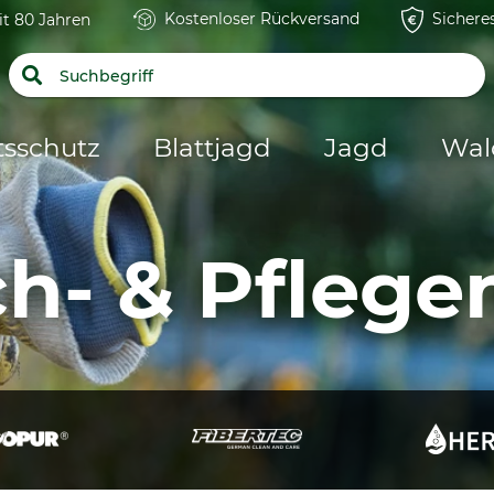
Kostenloser Rückversand
Sichere
it 80 Jahren
tsschutz
Blattjagd
Jagd
Wal
h- & Pflegem