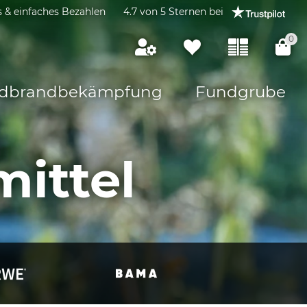
s & einfaches Bezahlen
4.7 von 5 Sternen bei
0
dbrandbekämpfung
Fundgrube
ittel