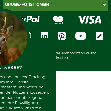
Cookie-Einstellungen
Lieferung
PayPal
GRUBE-FORST GMBH
Bestellung widerrufen
Kreditkarte
Widerrufsrecht
Rechnung
Karriere
Widerrufsformular
Vorkasse
Über uns
Datenschutz
Messetermine
Zahlungsarten
Community
International
*Alle Preise in Euro und inkl. Mehrwertsteuer zzgl.
Versandkosten.
F KEKSE?
es und ähnliche Tracking-
um ihre Dienste
 verbessern und Werbung
en der Nutzer anzuzeigen.
erden personenbezogene
nen Ihre Einwilligung
die Zukunft widerrufen