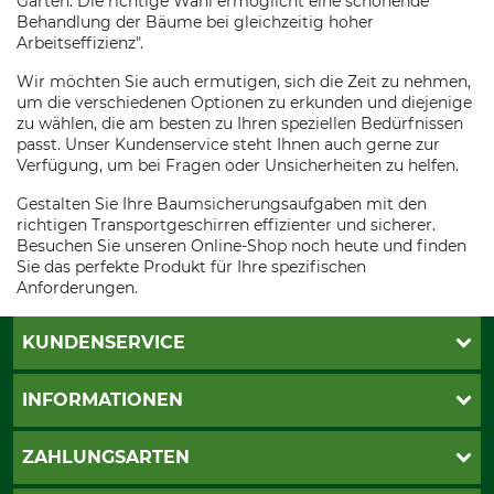
Garten. Die richtige Wahl ermöglicht eine schonende
Behandlung der Bäume bei gleichzeitig hoher
Arbeitseffizienz".
Wir möchten Sie auch ermutigen, sich die Zeit zu nehmen,
um die verschiedenen Optionen zu erkunden und diejenige
zu wählen, die am besten zu Ihren speziellen Bedürfnissen
passt. Unser Kundenservice steht Ihnen auch gerne zur
Verfügung, um bei Fragen oder Unsicherheiten zu helfen.
Gestalten Sie Ihre Baumsicherungsaufgaben mit den
richtigen Transportgeschirren effizienter und sicherer.
Besuchen Sie unseren Online-Shop noch heute und finden
Sie das perfekte Produkt für Ihre spezifischen
Anforderungen.
KUNDENSERVICE
Katalogbestellung
INFORMATIONEN
Fragen & Antworten
Kontakt
AGB
ZAHLUNGSARTEN
Newsletteranmeldung
Impressum