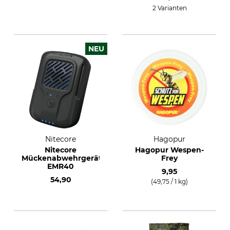
2 Varianten
NEU
Nitecore
Hagopur
Nitecore
Hagopur Wespen-
Mückenabwehrgerät
Frey
EMR40
9,95
54,90
(49,75 / 1 kg)