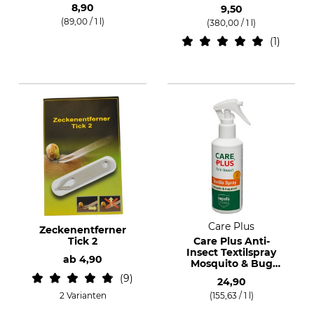
8,90
9,50
(89,00 / 1 l)
(380,00 / 1 l)
1
Care Plus
Zeckenentferner
Tick 2
Care Plus Anti-
Insect Textilspray
ab
4,90
Mosquito & Bug
proof
9
24,90
2 Varianten
(155,63 / 1 l)