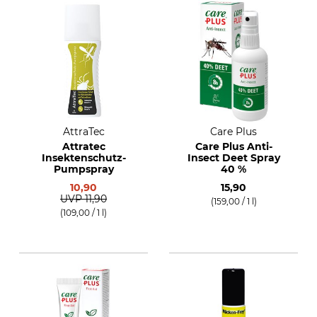
AttraTec
Care Plus
Attratec
Care Plus Anti-
Insektenschutz-
Insect Deet Spray
Pumpspray
40 %
10,90
15,90
UVP
11,90
(159,00 / 1 l)
(109,00 / 1 l)