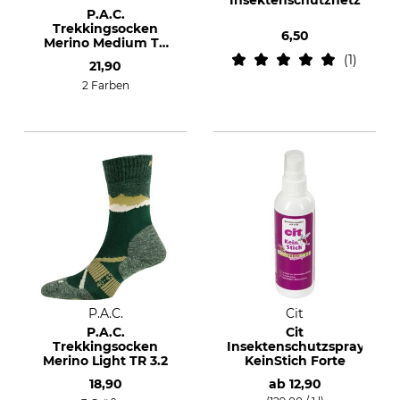
Insektenschutznetz
P.A.C.
Trekkingsocken
6,50
Merino Medium TR
6.1
1
21,90
2 Farben
P.A.C.
Cit
P.A.C.
Cit
Trekkingsocken
Insektenschutzspray
Merino Light TR 3.2
KeinStich Forte
18,90
ab
12,90