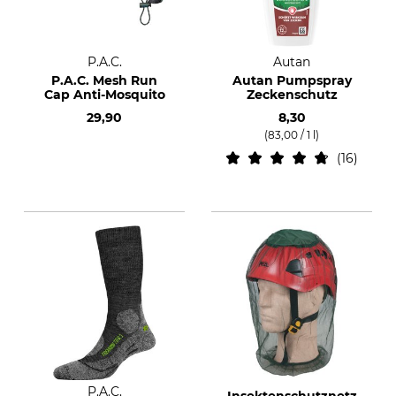
P.A.C.
Autan
P.A.C. Mesh Run
Autan Pumpspray
Cap Anti-Mosquito
Zeckenschutz
29,90
8,30
(83,00 / 1 l)
16
P.A.C.