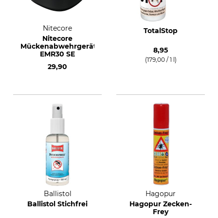
Nitecore
TotalStop
Nitecore
Mückenabwehrgerät
8,95
EMR30 SE
(179,00 / 1 l)
29,90
Ballistol
Hagopur
Ballistol Stichfrei
Hagopur Zecken-
Frey