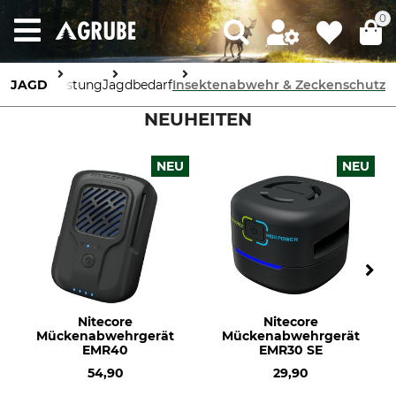
0
JAGD
Ausrüstung
Jagdbedarf
Insektenabwehr & Zeckenschutz
NEUHEITEN
NEU
NEU
Nitecore
Nitecore
Mückenabwehrgerät
Mückenabwehrgerät
EMR40
EMR30 SE
54,90
29,90