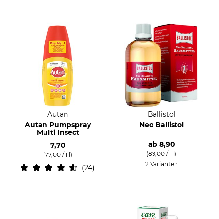
Autan
Ballistol
Autan Pumpspray
Neo Ballistol
Multi Insect
ab
8,90
7,70
(89,00 / 1 l)
(77,00 / 1 l)
2 Varianten
24