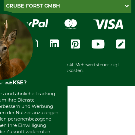
Cookie-Einstellungen
Lieferung
PayPal
GRUBE-FORST GMBH
Bestellung widerrufen
Kreditkarte
Widerrufsrecht
Rechnung
Karriere
Widerrufsformular
Vorkasse
Über uns
Datenschutz
Messetermine
Zahlungsarten
Community
International
*Alle Preise in Euro und inkl. Mehrwertsteuer zzgl.
Versandkosten.
F KEKSE?
es und ähnliche Tracking-
um ihre Dienste
 verbessern und Werbung
en der Nutzer anzuzeigen.
erden personenbezogene
nen Ihre Einwilligung
die Zukunft widerrufen