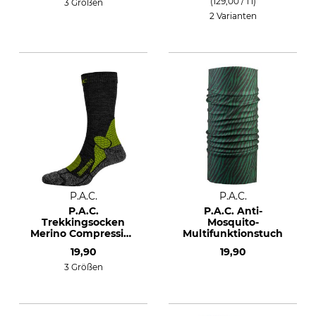
(129,00 / 1 l)
3 Größen
2 Varianten
P.A.C.
P.A.C.
P.A.C.
P.A.C. Anti-
Trekkingsocken
Mosquito-
Merino Compression
Multifunktionstuch
Pro TR 4.1
19,90
19,90
3 Größen