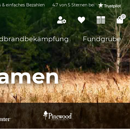
s & einfaches Bezahlen
4.7 von 5 Sternen bei
0
dbrandbekämpfung
Fundgrube
Damen