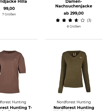
idjacke Hilla
Damen-
Nachsuchenjacke
99,00
ab
299,00
7 Größen
3
8 Größen
forest Hunting
Nordforest Hunting
rest Hunting T-
Nordforest Hunting