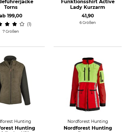
eführerjacke
Funktionsshirt Active
Torns
Lady Kurzarm
ab
199,00
41,90
6 Größen
1
7 Größen
forest Hunting
Nordforest Hunting
forest Hunting
Nordforest Hunting