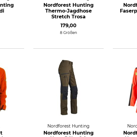
nting
Nordforest Hunting
Nord
di
Thermo-Jagdhose
Faserp
Stretch Trosa
179,00
8 Größen
t
Nordforest Hunting
Nord
t
Nordforest Hunting
Nord