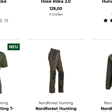
cke
Hose Röka 2.0
Hund
d
129,00
11 Größen
1
NEU
nting
Nordforest Hunting
Nord
ting T-
Nordforest Hunting
Nord