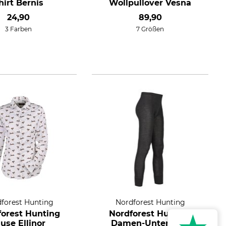
hirt Bernis
Wollpullover Vesna
24,90
89,90
3 Farben
7 Größen
forest Hunting
Nordforest Hunting
forest Hunting
Nordforest Hunting
luse Ellinor
Damen-Unterhose