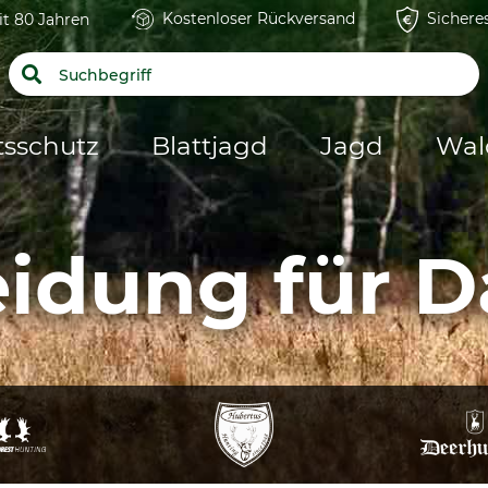
Kostenloser Rückversand
Sichere
it 80 Jahren
tsschutz
Blattjagd
Jagd
Wal
eidung für 