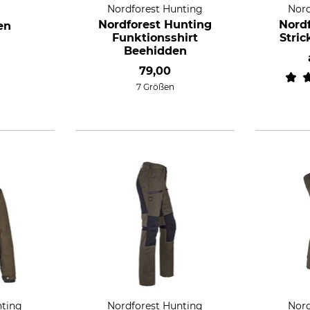
Nordforest Hunting
Nord
Nordforest Hunting
Nord
en
Funktionsshirt
Stric
Beehidden
79,00
7 Größen
nting
Nordforest Hunting
Nord