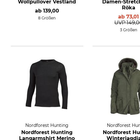
Wollpullover Vestland
Damen-Stretc
Röka
ab
139,00
ab
73,01
8 Größen
UVP
149,
3 Größen
Nordforest Hunting
Nordforest Hu
Nordforest Hunting
Nordforest Hu
Langarmshirt Merino
Winterjagdj