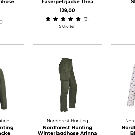
hhose
Faserpelzjacke Thea
S
129,00
2
00
5 Größen
nting
Nordforest Hunting
Nord
nting
Nordforest Hunting
Nord
acke
Winterjagdhose Arinna
B