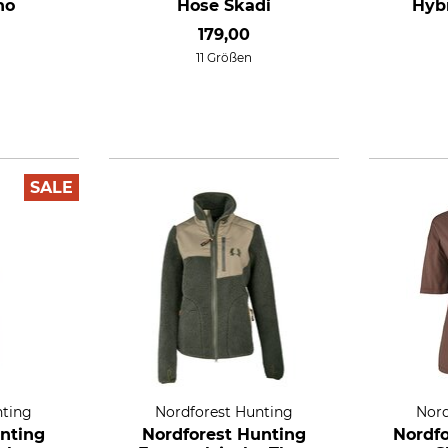
no
Hose Skadi
Hybr
179,00
11 Größen
SALE
nting
Nordforest Hunting
Nord
nting
Nordforest Hunting
Nordfo