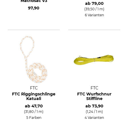
Matriosac V3
ab
79,00
97,90
(39,50 / 1 m)
6 Varianten
FTC
FTC
FTC Riggingschlinge
FTC Wurfschnur
Katuali
Stiffline
ab
47,70
ab
73,90
(31,80 / 1 m)
(1,24 / 1 m)
5 Farben
4 Varianten