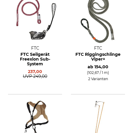
FTC
FTC
FTC Seilgerät
FTC Riggingschlinge
Freexion Sub-
Viper+
System
ab
154,00
237,00
(102,67 / 1 m)
UVP
249,00
2 Varianten