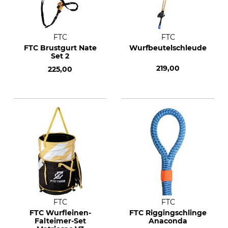
FTC
FTC
FTC Brustgurt Nate
Wurfbeutelschleuder
Set 2
219,00
225,00
FTC
FTC
FTC Wurfleinen-
FTC Riggingschlinge
Falteimer-Set
Anaconda