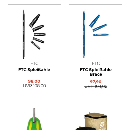
FTC
FTC
FTC Spleißahle
FTC Spleißahle
Brace
98,00
97,90
UVP
108,00
UVP
109,00