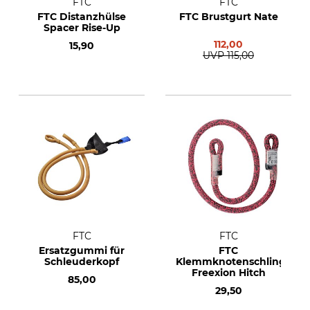
FTC
FTC
FTC Distanzhülse
FTC Brustgurt Nate
Spacer Rise-Up
112,00
15,90
UVP
115,00
FTC
FTC
Ersatzgummi für
FTC
Schleuderkopf
Klemmknotenschlinge
Freexion Hitch
85,00
29,50