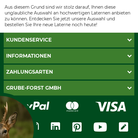
Aus diesem Grund sind wir stolz darauf, Ihnen diese
unglaubliche Auswahl an hochwertigen Laternen anbieten
zu können. Entdecken Sie jetzt unsere Auswahl und
bestellen Sie Ihre neue Laterne noch heute!
KUNDENSERVICE
Katalogbestellung
INFORMATIONEN
Fragen & Antworten
Kontakt
AGB
ZAHLUNGSARTEN
Newsletteranmeldung
Impressum
Cookie-Einstellungen
Lieferung
PayPal
GRUBE-FORST GMBH
Bestellung widerrufen
Kreditkarte
Widerrufsrecht
Rechnung
Karriere
Widerrufsformular
Vorkasse
Über uns
Datenschutz
Messetermine
Zahlungsarten
Community
International