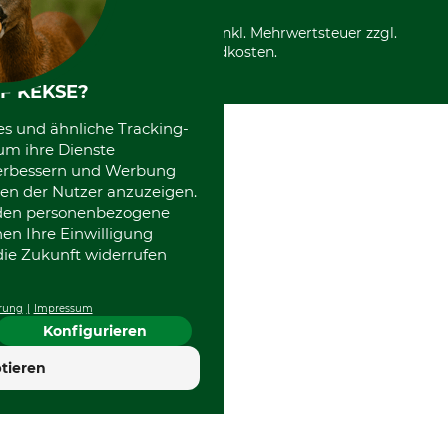
*Alle Preise in Euro und inkl. Mehrwertsteuer zzgl.
Versandkosten.
F KEKSE?
es und ähnliche Tracking-
um ihre Dienste
 verbessern und Werbung
en der Nutzer anzuzeigen.
erden personenbezogene
nen Ihre Einwilligung
die Zukunft widerrufen
rung
Impressum
Konfigurieren
4.7
tieren
Hervorragend