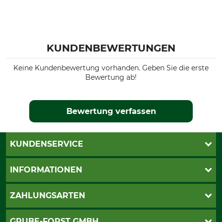
KUNDENBEWERTUNGEN
Keine Kundenbewertung vorhanden. Geben Sie die erste
Bewertung ab!
Bewertung verfassen
KUNDENSERVICE
Katalogbestellung
INFORMATIONEN
Fragen & Antworten
Kontakt
AGB
ZAHLUNGSARTEN
Newsletteranmeldung
Impressum
Cookie-Einstellungen
Lieferung
PayPal
GRUBE-FORST GMBH