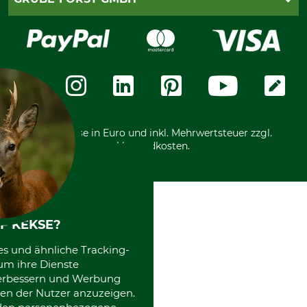
Bestellung widerrufen
Kreditkarte
Widerrufsrecht
Rechnung
Karriere
Widerrufsformular
Vorkasse
Über uns
Datenschutz
Messetermine
Zahlungsarten
Community
International
*Alle Preise in Euro und inkl. Mehrwertsteuer zzgl.
Versandkosten.
F KEKSE?
es und ähnliche Tracking-
um ihre Dienste
 verbessern und Werbung
en der Nutzer anzuzeigen.