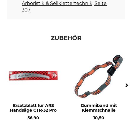
Marke
Produkttyp
Arboristik & Seilklettertechnik, Seite
ARS
Handsäge
307
Modellbezeichnung
Blattstärke
CTR-32 Pro
1,5 mm
ZUBEHÖR
Nachschärfbar
Herstellung
Nein
Made in Japan
Gewicht
430 g
Ersatzblatt für ARS
Gummiband mit
Handsäge CTR-32 Pro
Klemmschnalle
56,90
10,50