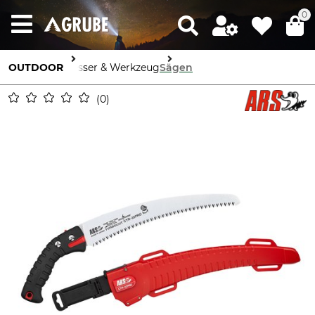
0
OUTDOOR
Messer & Werkzeug
Sägen
0