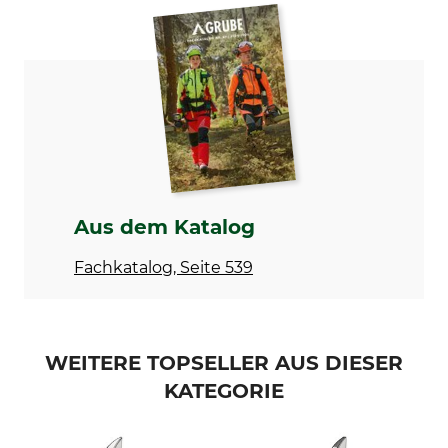
Schnittprinzip
Art
Bypass
Einhandschere
Ausführung
Marke
universal
Bahco
Produkttyp
Modellbezeichnung
Gartenschere
PG-12F
Herstellung
Made in France
Aus dem Katalog
Fachkatalog, Seite 539
WEITERE TOPSELLER AUS DIESER
KATEGORIE