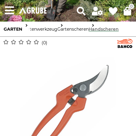
0
GARTEN
Gartenwerkzeug
Gartenscheren
Handscheren
0