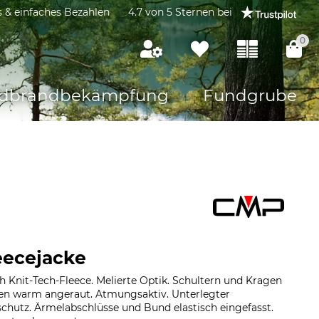
s & einfaches Bezahlen
4.7 von 5 Sternen bei
0
dbrandbekämpfung
Fundgrube
eecejacke
nit-Tech-Fleece. Melierte Optik. Schultern und Kragen
nnen warm angeraut. Atmungsaktiv. Unterlegter
chutz. Ärmelabschlüsse und Bund elastisch eingefasst.