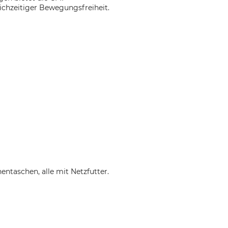
leichzeitiger Bewegungsfreiheit.
entaschen, alle mit Netzfutter.
lo.it