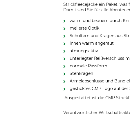
Strickfleecejacke ein Paket, was 
Damit sind Sie für alle Abenteuer
warm und bequem durch Knit
melierte Optik
Schultern und Kragen aus St
innen warm angeraut
atmungsaktiv
unterlegter Reißverschluss m
normale Passform
Stehkragen
Ärmelabschlüsse und Bund ela
gesticktes CMP Logo auf der 
Ausgestattet ist die CMP Strickf
Verantwortlicher Wirtschaftsa
Fratelli Campagnolo S.p.A, Via M