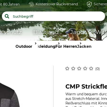
Kostenloser Rückversand
Sichere
it 80 Jahren
tsschutz
Blattjagd
Jagd
Wal
Outdoor
Bekleidung
Für Herren
Jacken
0
CMP Strickfl
Warm und bequem durch K
aus Stretch-Material. I
Reißverschluss mit Kinns