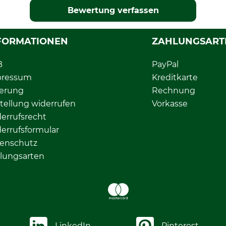
Bewertung verfassen
FORMATIONEN
ZAHLUNGSART
B
PayPal
pressum
Kreditkarte
ferung
Rechnung
tellung widerrufen
Vorkasse
errufsrecht
errufsformular
enschutz
lungsarten
LinkedIn
Pinterest