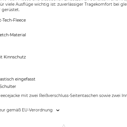
für viele Ausflüge wichtig ist: zuverlässiger Tragekomfort bei g
 gerüstet.
-Tech-Fleece
retch-Material
it Kinnschutz
stisch eingefasst
Schulter
leecejacke mit zwei Reißverschluss-Seitentaschen sowie zwei Inn
kteur gemäß EU-Verordnung
erlo, 2, 36060 Romano d'Ezzelino (Vicenza), Italy, www.campagno