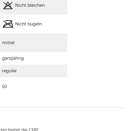
Nicht bleichen
Nicht bügeln
mittel
ganzjährig
regular
50
gen bietet die CMP