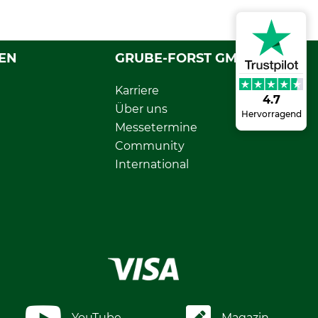
EN
GRUBE-FORST GMBH
Karriere
4.7
Über uns
Hervorragend
Messetermine
Community
International
YouTube
Magazin