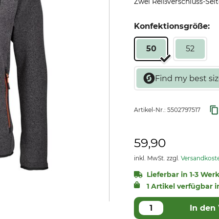
Zwei Reißverschluss-Seit
Konfektionsgröße:
50
52
Artikel-Nr.:
5502797517
59,90
inkl. MwSt. zzgl.
Versandkost
Lieferbar in 1-3 Wer
1 Artikel verfügbar i
In den