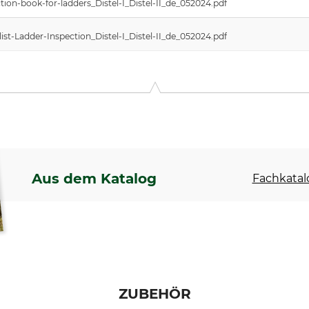
ion-book-for-ladders_Distel-I_Distel-II_de_052024.pdf
st-Ladder-Inspection_Distel-I_Distel-II_de_052024.pdf
Aus dem Katalog
Fachkatal
ZUBEHÖR