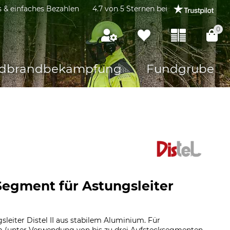
s & einfaches Bezahlen
4.7 von 5 Sternen bei
0
dbrandbekämpfung
Fundgrube
-Segment für Astungsleiter
leiter Distel II aus stabilem Aluminium. Für