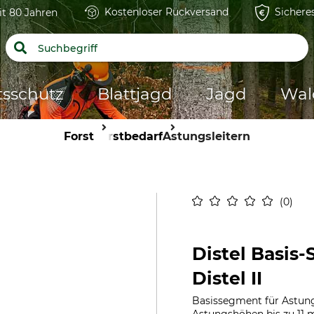
Kostenloser Rückversand
Sichere
it 80 Jahren
tsschutz
Blattjagd
Jagd
Wal
Forst
Forstbedarf
Astungsleitern
0
Distel Basis
Distel II
Basissegment für Astungs