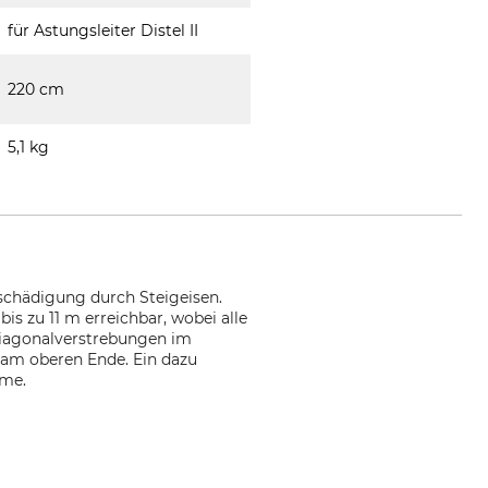
für Astungsleiter Distel II
220 cm
5,1 kg
schädigung durch Steigeisen.
s zu 11 m erreichbar, wobei alle
Diagonalverstrebungen im
 am oberen Ende. Ein dazu
lme.