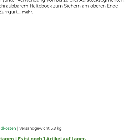
m (unter Verwendung von bis zu drei Aufstecksegmenten,
nschraubbarem Haltebock zum Sichern am oberen Ende
urrgurt...
.
mehr
ndkosten
Versandgewicht 5,9 kg
tagen | Es ist noch 1 Artikel auf Lager.