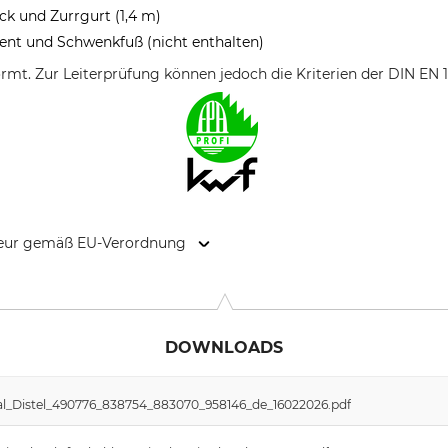
k und Zurrgurt (1,4 m)
ent und Schwenkfuß (nicht enthalten)
normt. Zur Leiterprüfung können jedoch die Kriterien der DIN EN
kteur gemäß EU-Verordnung
 & Co. KG, Graf-Zeppelin-Str.7, 72525 Muensingen, Germany, w
DOWNLOADS
al_Distel_490776_838754_883070_958146_de_16022026.pdf