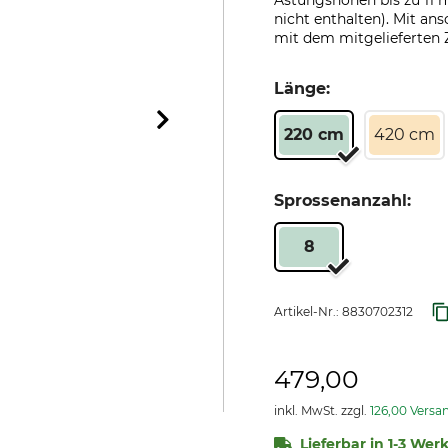
Astungshöhen bis zu 11 
nicht enthalten). Mit a
mit dem mitgelieferten Z
Länge:
220 cm
420 cm
Sprossenanzahl:
8
Artikel-Nr.:
8830702312
479,00
inkl. MwSt. zzgl.
126,00 Versa
Lieferbar in 1-3 Werk