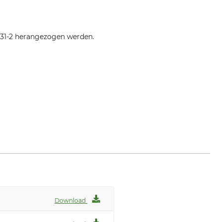
 131-2 herangezogen werden.
ww.distelforst.de
Download