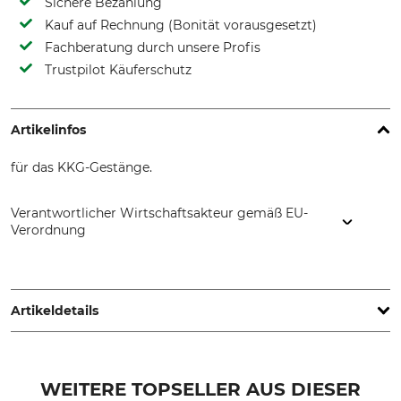
Sichere Bezahlung
Kauf auf Rechnung (Bonität vorausgesetzt)
Fachberatung durch unsere Profis
Trustpilot Käuferschutz
Artikelinfos
für das KKG-Gestänge.
Verantwortlicher Wirtschaftsakteur gemäß EU-
Verordnung
Grube KG, Hützeler Damm 38, 29646 Bispingen, Germany,
www.grube.de
Artikeldetails
Produkttyp
Modellbezeichnung
Ersatzrohr
34 mm, Länge 1737 mm
WEITERE TOPSELLER AUS DIESER