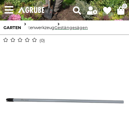
0
GARTEN
Gartenwerkzeug
Gestängesägen
0