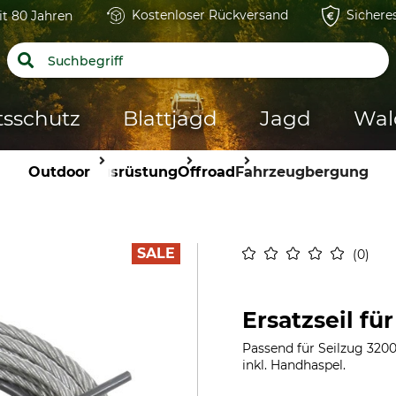
Kostenloser Rückversand
Sichere
it 80 Jahren
tsschutz
Blattjagd
Jagd
Wal
Outdoor
Ausrüstung
Offroad
Fahrzeugbergung
SALE
0
Ersatzseil fü
Passend für Seilzug 3200 
inkl. Handhaspel.