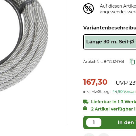
Auf diesen Artik
angewendet wer
Variantenbeschreib
Länge 30 m. Seil-Ø
Artikel-Nr.:
8472124961
167,30
UVP
23
inkl. MwSt. zzgl.
44,90 Versa
Lieferbar in 1-3 Wer
2 Artikel verfügbar 
In den