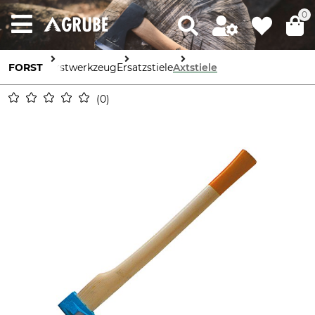
0
FORST
Forstwerkzeug
Ersatzstiele
Axtstiele
0