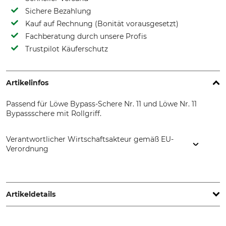
Sichere Bezahlung
Kauf auf Rechnung (Bonität vorausgesetzt)
Fachberatung durch unsere Profis
Trustpilot Käuferschutz
Artikelinfos
Passend für Löwe Bypass-Schere Nr. 11 und Löwe Nr. 11
Bypassschere mit Rollgriff.
Verantwortlicher Wirtschaftsakteur gemäß EU-
Verordnung
Gebr. Schröder GmbH, Konrad-Zuse-Ring 3, 24220 Flintbek,
Germany, www.original-loewe.de
Artikeldetails
Produkttyp
Modellbezeichnung