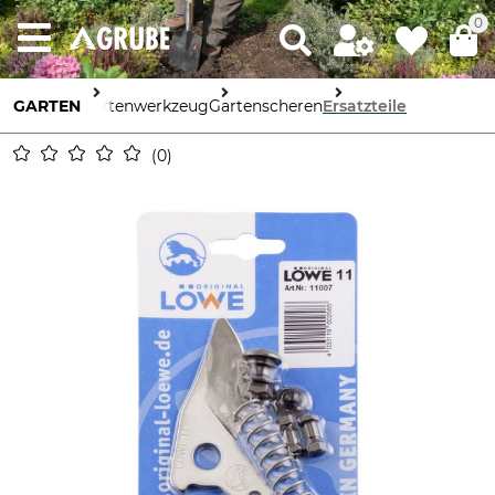
0
GARTEN
Gartenwerkzeug
Gartenscheren
Ersatzteile
0