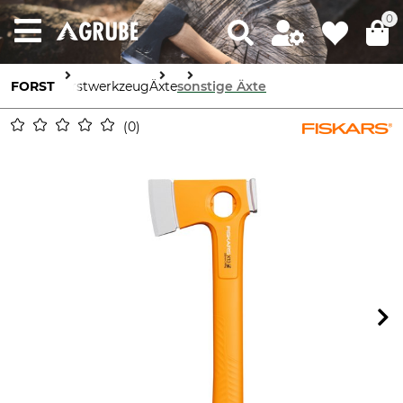
0
FORST
Forstwerkzeug
Äxte
sonstige Äxte
0