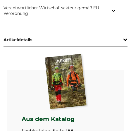
Verantwortlicher Wirtschaftsakteur gemäß EU-
Verordnung
Fiskars Online Oy Ab, Keilaniementie 10, 02151 Espoo,
Finland, www.fiskars.com
Artikeldetails
Marke
Produkttyp
Fiskars
Universalaxt
Modellbezeichnung
Herstellung
X13
Made in Finland
Hersteller-Artikel-Nr.
Länge
1069101
33,2 cm
Gewicht
480 g
Aus dem Katalog
Fachkatalog, Seite 188