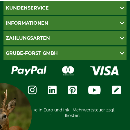
KUNDENSERVICE
Katalogbestellung
INFORMATIONEN
Fragen & Antworten
Kontakt
AGB
ZAHLUNGSARTEN
Newsletteranmeldung
Impressum
Cookie-Einstellungen
Lieferung
PayPal
GRUBE-FORST GMBH
Bestellung widerrufen
Kreditkarte
Widerrufsrecht
Rechnung
Karriere
Widerrufsformular
Vorkasse
Über uns
Datenschutz
Messetermine
Zahlungsarten
Community
International
*Alle Preise in Euro und inkl. Mehrwertsteuer zzgl.
Versandkosten.