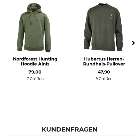
3XL
dark olive
Nordforest Hunting
Hubertus Herren-
Hoodie Alnis
Rundhals-Pullover
79,00
47,90
7 Größen
9 Größen
KUNDENFRAGEN