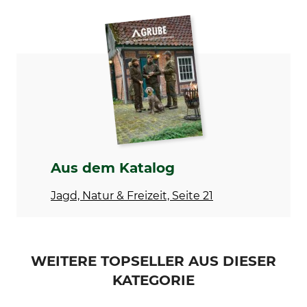
Marke
Produkttyp
Fjällräven
Pullover
Modellbezeichnung
Oberstoff
Koster
100% Wolle
Besatz
Nichttextile Teile tierischen
Ursprungs
65% Polyester
Ja
35% Baumwolle
Waschen
Bleichen
Aus dem Katalog
Handwäsche
Nicht bleichen
Jagd, Natur & Freizeit, Seite 21
Trocknen
Bügeln
Nicht im Wäschetrockner
Bügeln bis 110 °C
trocknen
Professionelle Textilpflege
Für
WEITERE TOPSELLER AUS DIESER
Nicht trockenreinigen
Herren
KATEGORIE
Farbe
Konfektionsgröße