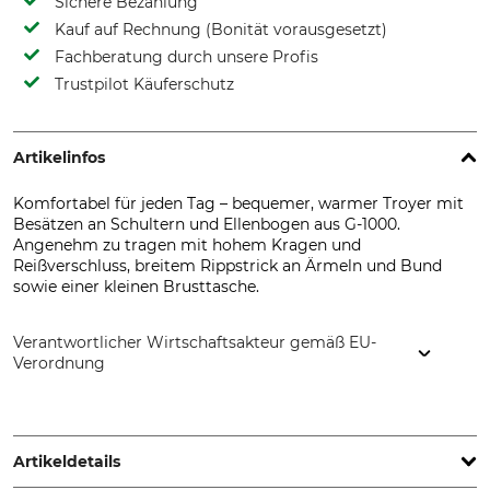
Sichere Bezahlung
Kauf auf Rechnung (Bonität vorausgesetzt)
Fachberatung durch unsere Profis
Trustpilot Käuferschutz
Artikelinfos
Komfortabel für jeden Tag – bequemer, warmer Troyer mit
Besätzen an Schultern und Ellenbogen aus G-1000.
Angenehm zu tragen mit hohem Kragen und
Reißverschluss, breitem Rippstrick an Ärmeln und Bund
sowie einer kleinen Brusttasche.
Verantwortlicher Wirtschaftsakteur gemäß EU-
Verordnung
Fenix Outdoor E-Com AB, Brogatan 141, 894 35 Själevad,
Sweden, www.fjallraven.com
Artikeldetails