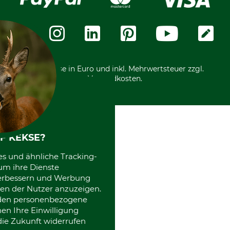
Vorkasse
Über uns
Datenschutz
Messetermine
Zahlungsarten
Community
International
*Alle Preise in Euro und inkl. Mehrwertsteuer zzgl.
Versandkosten.
F KEKSE?
es und ähnliche Tracking-
um ihre Dienste
 verbessern und Werbung
en der Nutzer anzuzeigen.
erden personenbezogene
nen Ihre Einwilligung
die Zukunft widerrufen