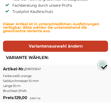
Fachberatung durch unsere Profis
Trustpilot Käuferschutz
Dieser Artikel ist in unterschiedlichen Ausführungen
verfügbar. Bitte wählen Sie untenstehend die
gewünschte Variante aus.
Variantenauswahl ändern
VARIANTE WÄHLEN:
Sort by
Artikel-Nr.
5961131847
Farbe
weiß-orange
Seildurchmesser
10 mm
Länge
50 m
Bruchlast
29 kN
Preis
129,00
(2,58 / 1 m)