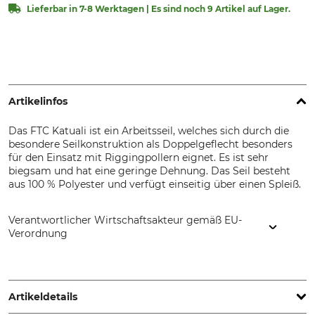
Lieferbar in 7-8 Werktagen | Es sind noch 9 Artikel auf Lager.
Artikelinfos
Das FTC Katuali ist ein Arbeitsseil, welches sich durch die
besondere Seilkonstruktion als Doppelgeflecht besonders
für den Einsatz mit Riggingpollern eignet. Es ist sehr
biegsam und hat eine geringe Dehnung. Das Seil besteht
aus 100 % Polyester und verfügt einseitig über einen Spleiß.
Verantwortlicher Wirtschaftsakteur gemäß EU-
Verordnung
FTC Tree, 1355 Chemin de Malombre - ZI Les Plaines, 26780
Malataverne, France, www.ftc-tree.com
Artikeldetails