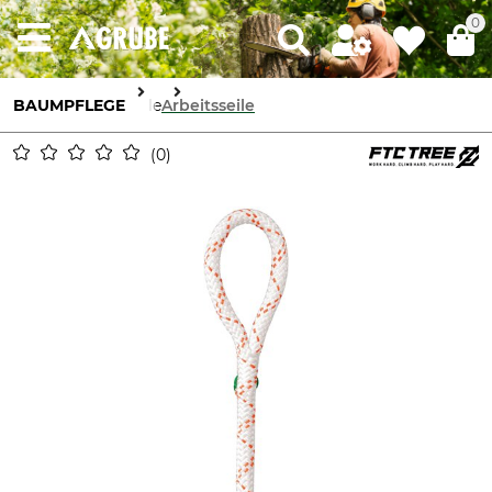
0
BAUMPFLEGE
Seile
Arbeitsseile
0