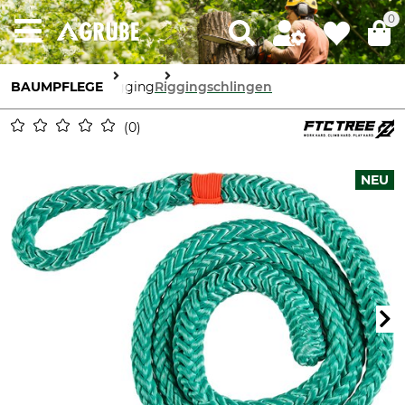
0
BAUMPFLEGE
Rigging
Riggingschlingen
0
NEU