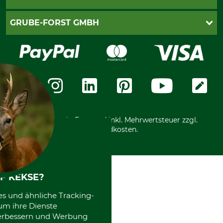
Newsletteranmeldung
Impressum
Cookie-Einstellungen
Lieferung
PayPal
GRUBE-FORST GMBH
Bestellung widerrufen
Kreditkarte
Widerrufsrecht
Rechnung
Karriere
Widerrufsformular
Vorkasse
Über uns
Datenschutz
Messetermine
Zahlungsarten
Community
International
*Alle Preise in Euro und inkl. Mehrwertsteuer zzgl.
Versandkosten.
F KEKSE?
es und ähnliche Tracking-
um ihre Dienste
 verbessern und Werbung