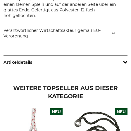
einen kleinen Spleiß und auf der anderen Seite über ein
glattes Ende. Gefertigt aus Polyester, 12-fach
hohlgeflochten.
Verantwortlicher Wirtschaftsakteur gemäß EU-
Verordnung
FTC Tree, 1355 Chemin de Malombre - ZI Les Plaines, 26780
Malataverne, France, www.ftc-tree.com
Artikeldetails
Seilmaterial
Marke
Polyester
FTC
WEITERE TOPSELLER AUS DIESER
KATEGORIE
Produkttyp
Modellbezeichnung
Rigging-Schlinge
Tenex Boa
NEU
NEU
Herstellung
Gewicht
Made in France
350 g