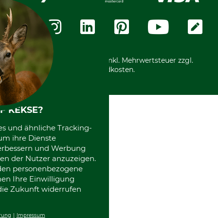
Datenschutz
Messetermine
Zahlungsarten
Community
International
*Alle Preise in Euro und inkl. Mehrwertsteuer zzgl.
Versandkosten.
F KEKSE?
es und ähnliche Tracking-
um ihre Dienste
 verbessern und Werbung
en der Nutzer anzuzeigen.
erden personenbezogene
nen Ihre Einwilligung
die Zukunft widerrufen
rung
Impressum