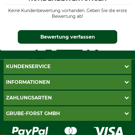
Keine Kundenbewertung vorhanden. Geben Sie die erste
Bewertung ab!
Bewertung verfassen
KUNDENSERVICE
Katalogbestellung
INFORMATIONEN
Fragen & Antworten
Kontakt
AGB
ZAHLUNGSARTEN
Newsletteranmeldung
Impressum
Cookie-Einstellungen
Lieferung
PayPal
GRUBE-FORST GMBH
Bestellung widerrufen
Kreditkarte
Widerrufsrecht
Rechnung
Karriere
Widerrufsformular
Vorkasse
Über uns