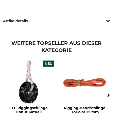
FTC Tree, 1355 Chemin de Malombre - ZI Les Plaines, 26780
Malataverne, France, www.ftc-tree.com
Artikeldetails
Seilmaterial
Marke
Polyester
FTC
WEITERE TOPSELLER AUS DIESER
KATEGORIE
Produkttyp
Modellbezeichnung
Rigging-Schlinge
Tenex DNA
NEU
Herstellung
Seildurchmesser
Made in France
16 mm
Länge
Bruchlast
2 m
117 kN
Gewicht
1050 g
FTC Riggingschlinge
Rigging-Bandschlinge
Donut Katuali
DoColor 25 mm