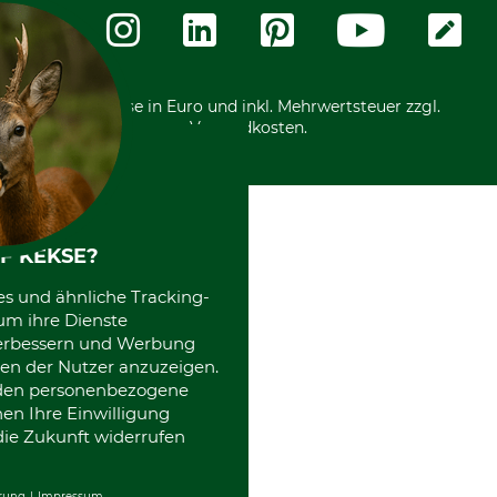
Zahlungsarten
Community
International
*Alle Preise in Euro und inkl. Mehrwertsteuer zzgl.
Versandkosten.
F KEKSE?
es und ähnliche Tracking-
um ihre Dienste
 verbessern und Werbung
en der Nutzer anzuzeigen.
erden personenbezogene
nen Ihre Einwilligung
die Zukunft widerrufen
rung
Impressum