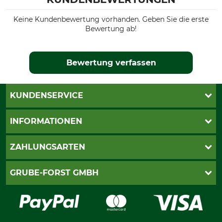
Keine Kundenbewertung vorhanden. Geben Sie die erste
Bewertung ab!
Bewertung verfassen
KUNDENSERVICE
Katalogbestellung
INFORMATIONEN
Fragen & Antworten
Kontakt
AGB
ZAHLUNGSARTEN
Newsletteranmeldung
Impressum
Cookie-Einstellungen
Lieferung
PayPal
GRUBE-FORST GMBH
Bestellung widerrufen
Kreditkarte
Widerrufsrecht
Rechnung
Karriere
Widerrufsformular
Vorkasse
Über uns
Datenschutz
Messetermine