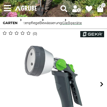
0
GARTEN
Gartenpflege
Bewässerung
Gießgeräte
0