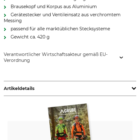
Brausekopf und Korpus aus Aluminium
Gerätestecker und Ventileinsatz aus verchromtem
Messing
passend für alle marktüblichen Stecksysteme
Gewicht ca. 420 g
Verantwortlicher Wirtschaftsakteur gemäß EU-
Verordnung
KARASTO Armaturenfabrik Oehler GmbH, Manfred-von-
Ardenne-Allee 27, 71522 Backnang, Germany, www.geka.de
Artikeldetails
Marke
Produkttyp
Geka
Multibrause
Modellbezeichnung
Gewicht
3S
420 g