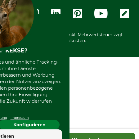
Datenschutz
Messetermine
Zahlungsarten
Community
International
*Alle Preise in Euro und inkl. Mehrwertsteuer zzgl.
Versandkosten.
F KEKSE?
es und ähnliche Tracking-
um ihre Dienste
 verbessern und Werbung
en der Nutzer anzuzeigen.
erden personenbezogene
nen Ihre Einwilligung
die Zukunft widerrufen
rung
Impressum
Konfigurieren
4.7
tieren