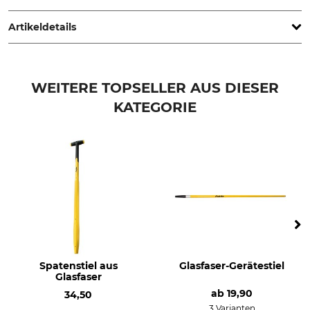
www.australiantools.it
Artikeldetails
Marke
Produkttyp
Australian
Gerätestiel
WEITERE TOPSELLER AUS DIESER
KATEGORIE
Modellbezeichnung
Herstellung
aus Glasfaser mit
Made in Italy
Schraubgewinde
Länge
Gewicht
180 cm
550 g
Spatenstiel aus
Glasfaser-Gerätestiel
Glasfaser
ab
19,90
34,50
3 Varianten