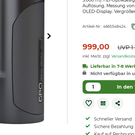
3.000 m). HD-Optikdesig
Auflösung. Messung von 
OLED-Display. Vergrößer
Artikel-Nr.:
4665348424
999,00
UVP
1
inkl. MwSt. zzgl.
Versandkost
Lieferbar in 7-8 Werk
Nicht verfügbar in u
In den
Schneller Versand
Sichere Bezahlung
Kauf auf Rechnung 