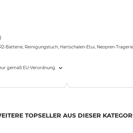
)
 CR2-Batterie, Reinigungstuch, Hartschalen-Etui, Neopren-Trager
kteur gemäß EU-Verordnung
ind-Str. 18-20, 51645 Gummersbach, Germany, www.akah.de
EITERE TOPSELLER AUS DIESER KATEGOR