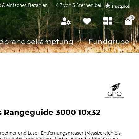
s & einfaches Bezahlen
4.7 von 5 Sternen bei
0
dbrandbekämpfung
Fundgrube
s Rangeguide 3000 10x32
lrechner und Laser-Entfernungsmesser (Messbereich bis