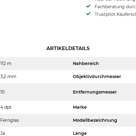
Fachberatung durch
Trustpilot Käufersc
ARTIKELDETAILS
112 m
Nahbereich
3,2 mm
Objektivdurchmesser
10
Entfernungsmesser
4 dpt
Marke
Fernglas
Modellbezeichnung
Ja
Länge