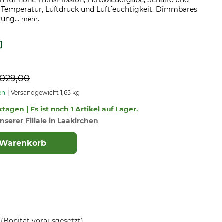
n für hohe Transmission, Farbwiedergabe, Schärfe und
Temperatur, Luftdruck und Luftfeuchtigkeit. Dimmbares
ung...
.
mehr
 029,00
en
Versandgewicht 1,65 kg
tagen | Es ist noch 1 Artikel auf Lager.
nserer Filiale in Laakirchen
 Warenkorb
(Bonität vorausgesetzt)