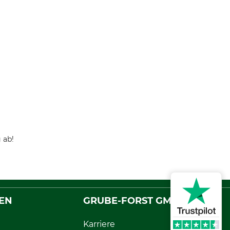
 ab!
EN
GRUBE-FORST GMBH
Karriere