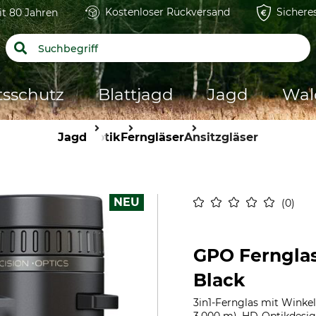
Kostenloser Rückversand
Sichere
it 80 Jahren
tsschutz
Blattjagd
Jagd
Wal
Jagd
Optik
Ferngläser
Ansitzgläser
NEU
0
GPO Ferngla
Black
3in1-Fernglas mit Winke