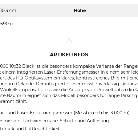
10,5 cm
Höhe
690 g
ARTIKELINFOS
00 10x32 Black ist die besonders kompakte Variante der Range
it einem integrierten Laser-Entfernungsmesser in einem sehr le
ert das HD-Optiksystem ein klares, kontrastreiches Bild mit ei
rung im Gelände. Der integrierte Laser misst zuverlässig Distan
ie Winkelkompensation sowie die Anzeige von Umweltdaten dire
te Bauform eignet sich das Modell besonders für lange Pirsch
Gramm zählt.
ner und Laser-Entfernungsmesser (Messbereich bis 3.000 m)
nsmission, Farbwiedergabe, Schärfe und Auflösung
tdruck und Luftfeuchtigkeit