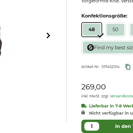
Vorgeformte Knie. Verstel
Konfektionsgröße:
48
50
Artikel-Nr.:
5111452014
269,00
inkl. MwSt. zzgl.
Versandkost
Lieferbar in 7-8 Werk
Nicht verfügbar in u
In den