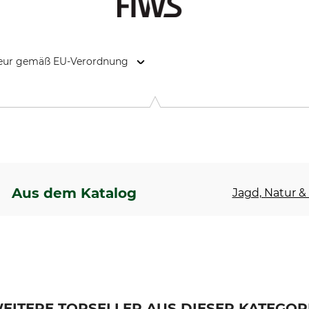
kteur gemäß EU-Verordnung
 Main 10, 2670 Greve, Denmark, www.harkila.com
Aus dem Katalog
Jagd, Natur & 
EITERE TOPSELLER AUS DIESER KATEGOR