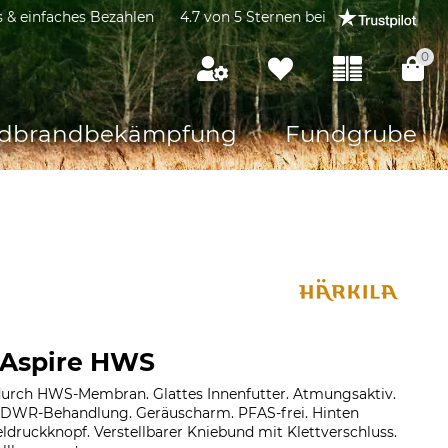
s & einfaches Bezahlen
4.7 von 5 Sternen bei
0
dbrandbekämpfung
Fundgrube
 Aspire HWS
durch HWS-Membran. Glattes Innenfutter. Atmungsaktiv.
DWR-Behandlung. Geräuscharm. PFAS-frei. Hinten
druckknopf. Verstellbarer Kniebund mit Klettverschluss.