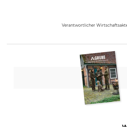
Verantwortlicher Wirtschaftsa
Outfit International A/S, Greve
W