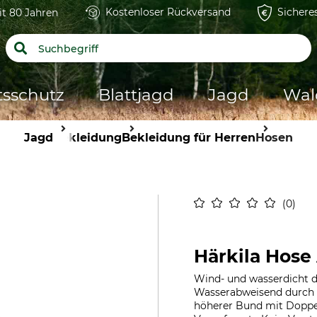
Kostenloser Rückversand
Sichere
it 80 Jahren
tsschutz
Blattjagd
Jagd
Wal
Jagd
Bekleidung
Bekleidung für Herren
Hosen
0
Härkila Hose
Wind- und wasserdicht 
Wasserabweisend durch 
höherer Bund mit Doppel