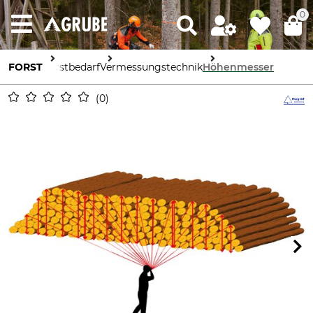
0
FORST
Forstbedarf
Vermessungstechnik
Höhenmesser
0