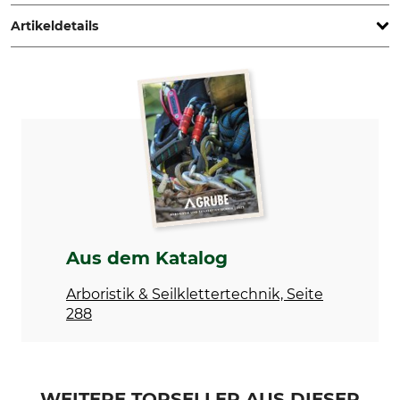
Sweden, www.haglofsweden.com
Artikeldetails
Marke
Produkttyp
Haglöf
Vermessungssoftware
Modellbezeichnung
Herstellung
3D Pile für Laser Geo 2
Made in Sweden
Aus dem Katalog
Arboristik & Seilklettertechnik, Seite
288
WEITERE TOPSELLER AUS DIESER