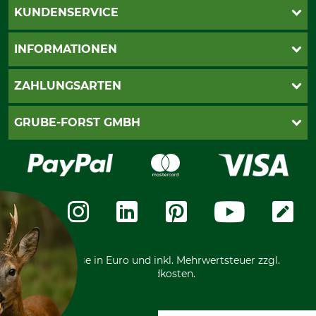
KUNDENSERVICE
Katalogbestellung
INFORMATIONEN
Fragen & Antworten
Kontakt
AGB
ZAHLUNGSARTEN
Newsletteranmeldung
Impressum
Cookie-Einstellungen
Lieferung
PayPal
GRUBE-FORST GMBH
Bestellung widerrufen
Kreditkarte
Widerrufsrecht
Rechnung
Karriere
Widerrufsformular
Vorkasse
Über uns
Datenschutz
Messetermine
Zahlungsarten
Community
International
*Alle Preise in Euro und inkl. Mehrwertsteuer zzgl.
Versandkosten.