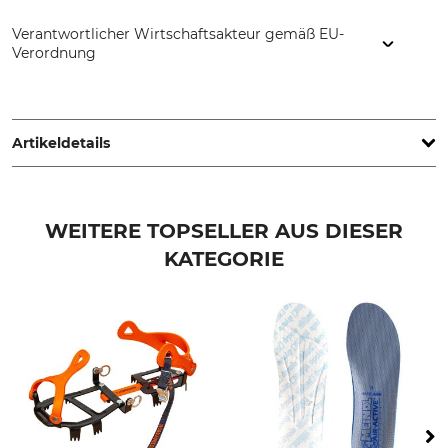
Verantwortlicher Wirtschaftsakteur gemäß EU-
Verordnung
HAIX Schuhe Produktions und Vertriebs GmbH, Auhofstr. 10,
84048 Mainburg, Germany, www.haix.com
Artikeldetails
Marke
Produkttyp
Haix
Spike-Kit
WEITERE TOPSELLER AUS DIESER
KATEGORIE
Modellbezeichnung
Herstellung
Grip+
Made in Italy
Hersteller-Artikel-Nr.
705024