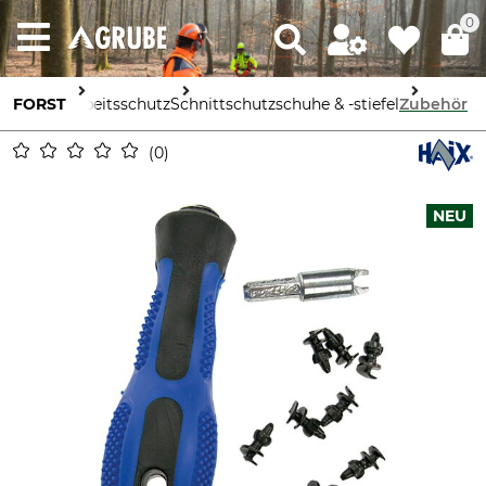
0
FORST
Arbeitsschutz
Schnittschutzschuhe & -stiefel
Zubehör
0
NEU