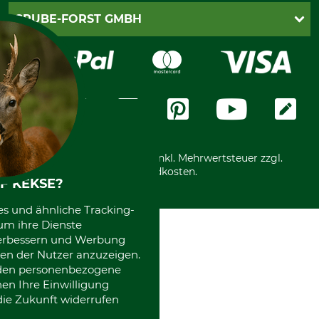
Cookie-Einstellungen
Lieferung
PayPal
GRUBE-FORST GMBH
Bestellung widerrufen
Kreditkarte
Widerrufsrecht
Rechnung
Karriere
Widerrufsformular
Vorkasse
Über uns
Datenschutz
Messetermine
Zahlungsarten
Community
International
*Alle Preise in Euro und inkl. Mehrwertsteuer zzgl.
Versandkosten.
F KEKSE?
es und ähnliche Tracking-
um ihre Dienste
 verbessern und Werbung
en der Nutzer anzuzeigen.
erden personenbezogene
nen Ihre Einwilligung
die Zukunft widerrufen