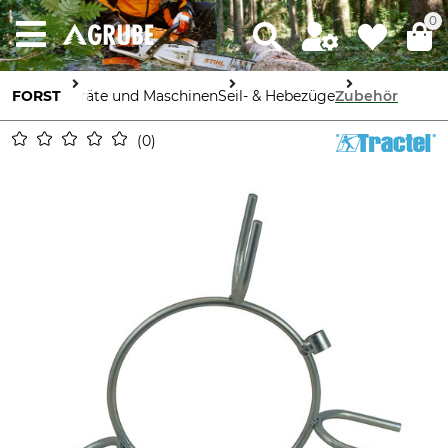
0
FORST
Geräte und Maschinen
Seil- & Hebezüge
Zubehör
0