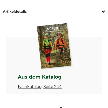
TI EXPANSION, 12, Rue de l'Industrie, 3895 Foetz,
Luxembourg, www.tractel.com
Artikeldetails
Marke
Produkttyp
Tractel
Handhaspel
Modellbezeichnung
Herstellung
Größe 0
Made in Spain
Aus dem Katalog
Fachkatalog, Seite 244