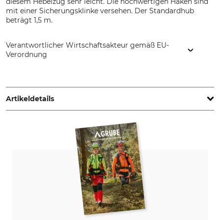
diesem Hebelzug sehr leicht. Die hochwertigen Haken sind
mit einer Sicherungsklinke versehen. Der Standardhub
beträgt 1,5 m.
Verantwortlicher Wirtschaftsakteur gemäß EU-
Verordnung
europrotec GmbH, Marktstr. 26, 42799 Leichlingen,
Germany, www.europrotec.de
Artikeldetails
Produkttyp
Kettenlänge
Hebelzug
1,5 m
Nutzlast
Gewicht
0,75 t
11,5 kg