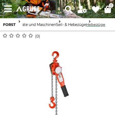
0
FORST
Geräte und Maschinen
Seil- & Hebezüge
Hebezüge
0