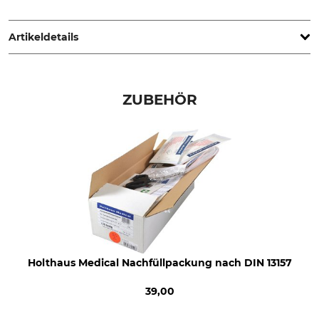
Holthaus Medical GmbH & Co. KG, Karlstr. 8, 42897
Remscheid, Germany, www.holthaus.eu
Artikeldetails
Marke
Produkttyp
Holthaus Medical
Koffer
ZUBEHÖR
Modellbezeichnung
Herstellung
SAN leer
Made in Germany
Holthaus Medical Nachfüllpackung nach DIN 13157
39,00