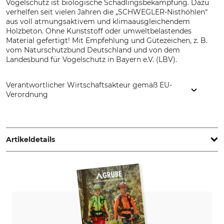
Vogelschutz ist biologische Schädlingsbekämpfung. Dazu
verhelfen seit vielen Jahren die „SCHWEGLER-Nisthöhlen“
aus voll atmungsaktivem und klimaausgleichendem
Holzbeton. Ohne Kunststoff oder umweltbelastendes
Material gefertigt! Mit Empfehlung und Gütezeichen, z. B.
vom Naturschutzbund Deutschland und von dem
Landesbund für Vogelschutz in Bayern e.V. (LBV).
Verantwortlicher Wirtschaftsakteur gemäß EU-
Verordnung
Schwegler Vogel- u. Naturschutzprodukte GmbH, Heinkelstr.
35, 73614 Schorndorf, Germany, www.schwegler-natur.de
Artikeldetails
Marke
Produkttyp
Schwegler
Nisthöhle
Modellbezeichnung
Breite (außen)
Holzbeton, 1B, Flugloch 32
17 cm
mm