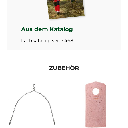
Höhe (außen)
Tiefe (außen)
26 cm
18 cm
Gewicht
Herstellung
Aus dem Katalog
3,6 kg
Made in Germany
Fachkatalog, Seite 468
Farbe
braun
ZUBEHÖR