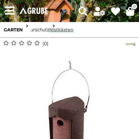
0
GARTEN
Naturschutz
Nistkästen
0