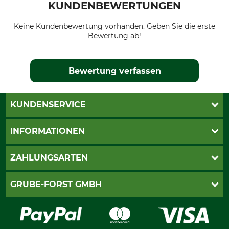
KUNDENBEWERTUNGEN
Keine Kundenbewertung vorhanden. Geben Sie die erste
Bewertung ab!
Bewertung verfassen
KUNDENSERVICE
Katalogbestellung
INFORMATIONEN
Fragen & Antworten
Kontakt
AGB
ZAHLUNGSARTEN
Newsletteranmeldung
Impressum
Cookie-Einstellungen
Lieferung
PayPal
GRUBE-FORST GMBH
Bestellung widerrufen
Kreditkarte
Widerrufsrecht
Rechnung
Karriere
Widerrufsformular
Vorkasse
Über uns
Datenschutz