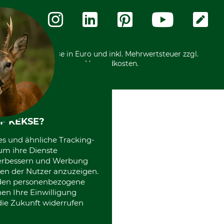
Messetermine
Zahlungsarten
Community
International
*Alle Preise in Euro und inkl. Mehrwertsteuer zzgl.
Versandkosten.
F KEKSE?
es und ähnliche Tracking-
um ihre Dienste
 verbessern und Werbung
en der Nutzer anzuzeigen.
erden personenbezogene
nen Ihre Einwilligung
die Zukunft widerrufen