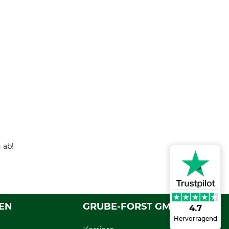
 ab!
EN
GRUBE-FORST GMBH
4.7
Hervorragend