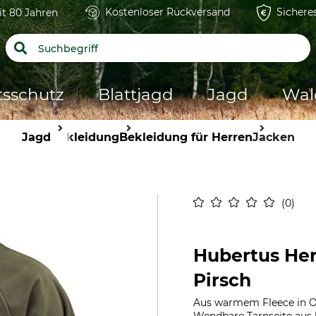
Kostenloser Rückversand
Sichere
it 80 Jahren
tsschutz
Blattjagd
Jagd
Wal
Jagd
Bekleidung
Bekleidung für Herren
Jacken
0
Hubertus He
Pirsch
Aus warmem Fleece in Ol