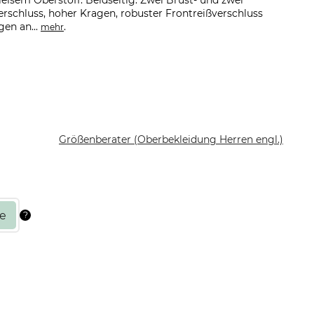
eisem Oberstoff. Beidseitig: Zwei Brust- und zwei
rschluss, hoher Kragen, robuster Frontreißverschluss
gen an...
.
mehr
Größenberater (Oberbekleidung Herren engl.)