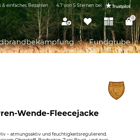
s & einfaches Bezahlen
4.7 von 5 Sternen bei
0
dbrandbekämpfung
Fundgrube
rren-Wende-Fleecejacke
iv – atmungsaktiv und feuchtigkeitsregulierend.