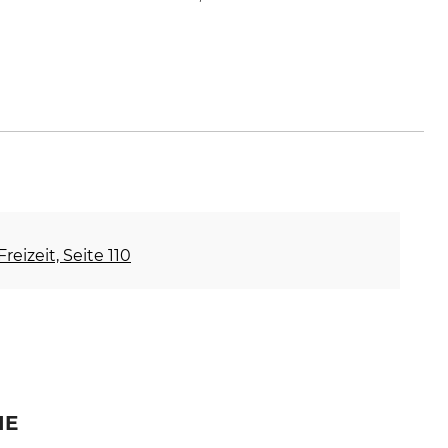
es-schuessler.de
reizeit, Seite 110
IE