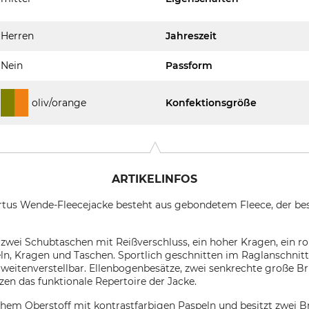
Herren
Jahreszeit
Nein
Passform
oliv/orange
Konfektionsgröße
ARTIKELINFOS
rtus Wende-Fleecejacke besteht aus gebondetem Fleece, der b
 zwei Schubtaschen mit Reißverschluss, ein hoher Kragen, ein r
ln, Kragen und Taschen. Sportlich geschnitten im Raglanschnitt 
l weitenverstellbar. Ellenbogenbesätze, zwei senkrechte große B
zen das funktionale Repertoire der Jacke.
ichem Oberstoff mit kontrastfarbigen Paspeln und besitzt zwei 