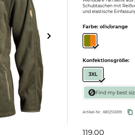
Wendbare Tarnseite aus l
Schubtaschen mit Reißve
und elastische Einfassun
Farbe: oliv/orange
Konfektionsgröße:
3XL
Artikel-Nr.:
6812512619
119,00