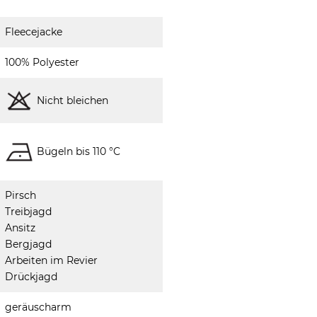
Fleecejacke
100% Polyester
Nicht bleichen
Bügeln bis 110 °C
Pirsch
Treibjagd
Ansitz
Bergjagd
Arbeiten im Revier
Drückjagd
geräuscharm