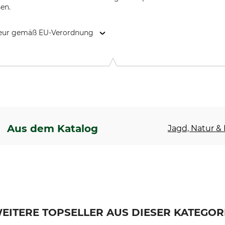
en.
kteur gemäß EU-Verordnung
, Rudolf-Diesel-Str. 34-36, 28876 Oyten, Germany, www.overhu
Aus dem Katalog
Jagd, Natur & F
EITERE TOPSELLER AUS DIESER KATEGOR