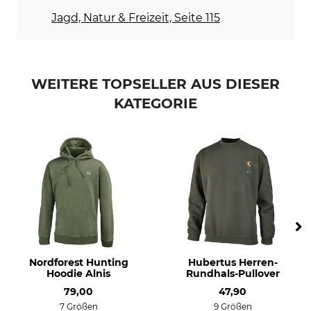
Bügeln bis 150 °C
Professionelle
Jagd, Natur & Freizeit, Seite 115
Trockenreinigung mit
Perchlorethylen, normaler
Prozess
Für
Herstellung
WEITERE TOPSELLER AUS DIESER
Herren
Made in Europe
KATEGORIE
Farbe
Konfektionsgröße
oliv-braun
L
Nordforest Hunting
Hubertus Herren-
Hoodie Alnis
Rundhals-Pullover
79,00
47,90
7 Größen
9 Größen