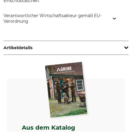
Einschubtaschen.
Verantwortlicher Wirtschaftsakteur gemäß EU-
Verordnung
Grube KG, Hützeler Damm 38, 29646 Bispingen, Germany,
www.grube.de
Artikeldetails
Marke
Produkttyp
Hubertus
Hoodie
Oberstoff
Waschen
65% Baumwolle
40 °C Buntwäsche
35% Polyester
Bleichen
Trocknen
Nicht bleichen
Nicht im Wäschetrockner
trocknen
Aus dem Katalog
Bügeln
Professionelle Textilpflege