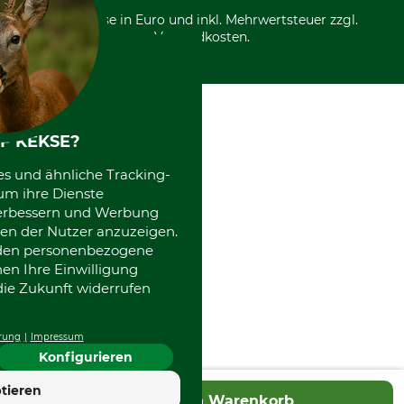
*Alle Preise in Euro und inkl. Mehrwertsteuer zzgl.
Versandkosten.
F KEKSE?
es und ähnliche Tracking-
um ihre Dienste
 verbessern und Werbung
en der Nutzer anzuzeigen.
erden personenbezogene
nen Ihre Einwilligung
die Zukunft widerrufen
rung
Impressum
Konfigurieren
4.7
tieren
In den Warenkorb
Hervorragend