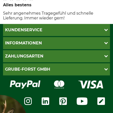
Alles bestens
Sehr angenehmes Tragegefühl und schnelle
Lieferung. Immer wieder gern!
KUNDENSERVICE
Katalogbestellung
INFORMATIONEN
Fragen & Antworten
Kontakt
AGB
ZAHLUNGSARTEN
Newsletteranmeldung
Impressum
Cookie-Einstellungen
Lieferung
PayPal
GRUBE-FORST GMBH
Bestellung widerrufen
Kreditkarte
Widerrufsrecht
Rechnung
Karriere
Widerrufsformular
Vorkasse
Über uns
Datenschutz
Messetermine
Zahlungsarten
Community
International