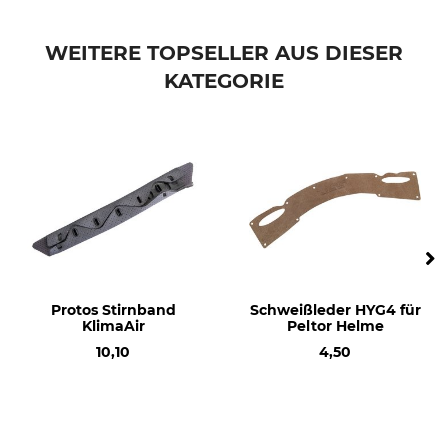
Marke
Produkttyp
Husqvarna
Schweißband
WEITERE TOPSELLER AUS DIESER
KATEGORIE
Modellbezeichnung
für Kopfschutz-Kombination
Classic
Protos Stirnband
Schweißleder HYG4 für
KlimaAir
Peltor Helme
10,10
4,50