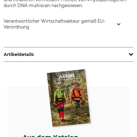
durch DNA multiscan nachgewiesen.
Verantwortlicher Wirtschaftsakteur gemäß EU-
Verordnung
INOQ GmbH, Solkau 2, 29465 Schnega, Germany,
www.inoq.de
Artikeldetails
Marke
Produkttyp
Inoq
Mykorrhiza
Modellbezeichnung
Herstellung
Rhodazo
Made in Germany