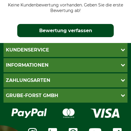
Keine Kundenbewertung vorhanden. Geben Sie die erste
Bewertung ab!
Bewertung verfassen
KUNDENSERVICE
Katalogbestellung
INFORMATIONEN
Fragen & Antworten
Kontakt
AGB
ZAHLUNGSARTEN
Newsletteranmeldung
Impressum
Cookie-Einstellungen
Lieferung
PayPal
GRUBE-FORST GMBH
Bestellung widerrufen
Kreditkarte
Widerrufsrecht
Rechnung
Karriere
Widerrufsformular
Vorkasse
Über uns
Datenschutz
Messetermine
Zahlungsarten
Community