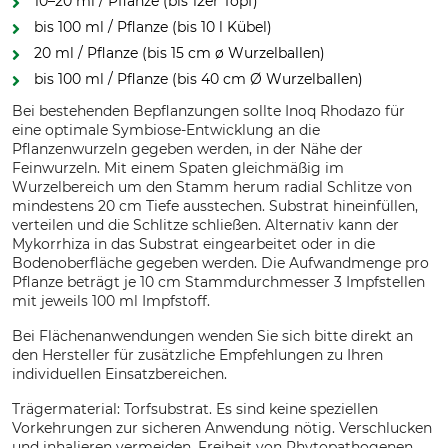
10–20 ml / Pflanze (bis 12er Topf)
bis 100 ml / Pflanze (bis 10 l Kübel)
20 ml / Pflanze (bis 15 cm ø Wurzelballen)
bis 100 ml / Pflanze (bis 40 cm Ø Wurzelballen)
Bei bestehenden Bepflanzungen sollte Inoq Rhodazo für
eine optimale Symbiose-Entwicklung an die
Pflanzenwurzeln gegeben werden, in der Nähe der
Feinwurzeln. Mit einem Spaten gleichmäßig im
Wurzelbereich um den Stamm herum radial Schlitze von
mindestens 20 cm Tiefe ausstechen. Substrat hineinfüllen,
verteilen und die Schlitze schließen. Alternativ kann der
Mykorrhiza in das Substrat eingearbeitet oder in die
Bodenoberfläche gegeben werden. Die Aufwandmenge pro
Pflanze beträgt je 10 cm Stammdurchmesser 3 Impfstellen
mit jeweils 100 ml Impfstoff.
Bei Flächenanwendungen wenden Sie sich bitte direkt an
den Hersteller für zusätzliche Empfehlungen zu Ihren
individuellen Einsatzbereichen.
Trägermaterial: Torfsubstrat. Es sind keine speziellen
Vorkehrungen zur sicheren Anwendung nötig. Verschlucken
und inhalieren vermeiden. Freiheit von Phytopathogenen