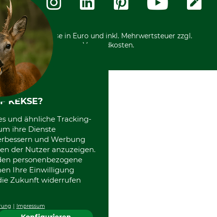
International
*Alle Preise in Euro und inkl. Mehrwertsteuer zzgl.
Versandkosten.
F KEKSE?
es und ähnliche Tracking-
um ihre Dienste
 verbessern und Werbung
en der Nutzer anzuzeigen.
erden personenbezogene
nen Ihre Einwilligung
die Zukunft widerrufen
rung
Impressum