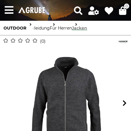
0
OUTDOOR
Bekleidung
Für Herren
Jacken
0