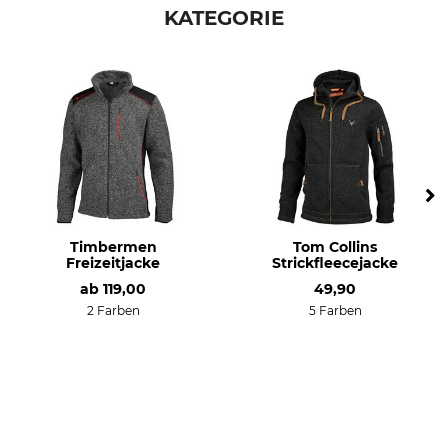
Made in Poland
KATEGORIE
graphite marl
Konfektionsgröße
L
Timbermen
Tom Collins
Freizeitjacke
Strickfleecejacke
ab
119,00
49,90
2 Farben
5 Farben