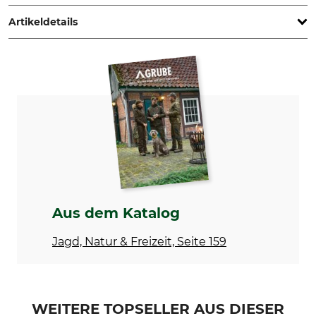
Sweden, www.ivanhoe.se
Artikeldetails
Marke
Produkttyp
Ivanhoe
Jacke
Modellbezeichnung
Oberstoff
Bruno Full Zip
60% Wolle
40% Lyocell
Waschen
Bleichen
Handwäsche
Nicht bleichen
Trocknen
Bügeln
Aus dem Katalog
Nicht im Wäschetrockner
Bügeln bis 150 °C
trocknen
Jagd, Natur & Freizeit, Seite 159
Professionelle Textilpflege
Für
Nicht trockenreinigen
Herren
Herstellung
Farbe
WEITERE TOPSELLER AUS DIESER