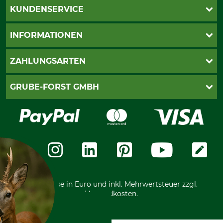
KUNDENSERVICE
Katalogbestellung
INFORMATIONEN
Fragen & Antworten
Kontakt
AGB
ZAHLUNGSARTEN
Newsletteranmeldung
Impressum
Cookie-Einstellungen
Lieferung
PayPal
GRUBE-FORST GMBH
Bestellung widerrufen
Kreditkarte
Widerrufsrecht
Rechnung
Karriere
Widerrufsformular
Vorkasse
Über uns
Datenschutz
Messetermine
Zahlungsarten
Community
International
*Alle Preise in Euro und inkl. Mehrwertsteuer zzgl.
Versandkosten.