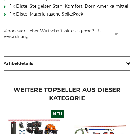
1 x Distel Steigeisen Stahl Komfort, Dorn Amerika mittel
1 x Distel Materialtasche SpikePack
Verantwortlicher Wirtschaftsakteur gemäß EU-
Verordnung
Grube KG, Hützeler Damm 38, 29646 Bispingen, Germany,
www.grube.de
Artikeldetails
Produkttyp
Modellbezeichnung
Kletterset
Steigeisen ohne Klettergurt,
WEITERE TOPSELLER AUS DIESER
Helm und Tree Runner
Seilsack
KATEGORIE
NEU