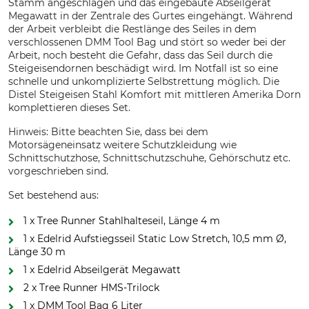
Stamm angeschlagen und das eingebaute Abseilgerät
Megawatt in der Zentrale des Gurtes eingehängt. Während
der Arbeit verbleibt die Restlänge des Seiles in dem
verschlossenen DMM Tool Bag und stört so weder bei der
Arbeit, noch besteht die Gefahr, dass das Seil durch die
Steigeisendornen beschädigt wird. Im Notfall ist so eine
schnelle und unkomplizierte Selbstrettung möglich. Die
Distel Steigeisen Stahl Komfort mit mittleren Amerika Dorn
komplettieren dieses Set.
Hinweis: Bitte beachten Sie, dass bei dem
Motorsägeneinsatz weitere Schutzkleidung wie
Schnittschutzhose, Schnittschutzschuhe, Gehörschutz etc.
vorgeschrieben sind.
Set bestehend aus:
1 x Tree Runner Stahlhalteseil, Länge 4 m
1 x Edelrid Aufstiegsseil Static Low Stretch, 10,5 mm Ø,
Länge 30 m
1 x Edelrid Abseilgerät Megawatt
2 x Tree Runner HMS-Trilock
1 x DMM Tool Bag 6 Liter