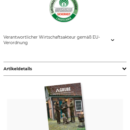
Verantwortlicher Wirtschaftsakteur gemäß EU-
Verordnung
Gustav Knobloch GmbH, Geranienstrasse 1, 81377 München,
Germany, www.knobloch-jagd.de
Artikeldetails
Marke
Produkttyp
Knobloch
Hochsitz
Modellbezeichnung
Herstellung
Superleicht Aluminium
Made in Germany