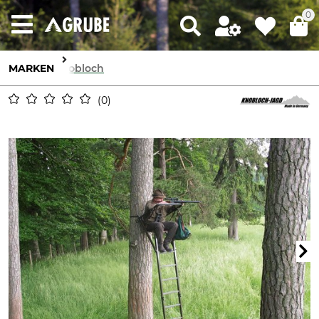
0
MARKEN
Knobloch
0