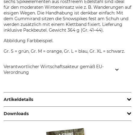
sechs Spikeelementen aus rostfreiem Edelstahl sind ideal
für den moderaten Wintereinsatz wie z. B. Wanderungen auf
eisigen Wegen. Die Handhabung ist denkbar einfach: Mit
dem Gummirand sitzen die Snowspikes fest am Schuh und
werden zusätzlich mit einem Klettband fixiert. Lieferung
inklusive Packbeutel. Gewicht 364 g (Gr. 41–44).
Abbildung Farbbeispiel.
Gr. S = grün, Gr. M = orange, Gr. L = blau, Gr. XL = schwarz.
Verantwortlicher Wirtschaftsakteur gemäß EU-
Verordnung
LACD GmbH, Andreas-Kasperbauer-Str. 10a, 85540 Haar,
Germany, www.lacd.de
Artikeldetails
Downloads
Marke
Produkttyp
LACD
Schuhketten
Bedienungsanleitung | BA_LACD_Schuhketten_72-360_72-361_de_en_j20.pdf
Modellbezeichnung
Schuhgröße