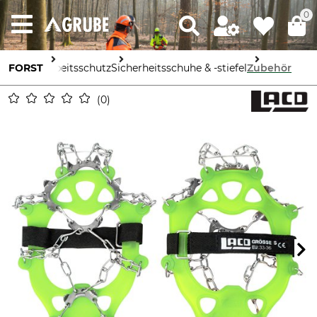
0
FORST
Arbeitsschutz
Sicherheitsschuhe & -stiefel
Zubehör
0