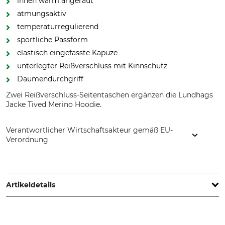
innen warm angeraut
atmungsaktiv
temperaturregulierend
sportliche Passform
elastisch eingefasste Kapuze
unterlegter Reißverschluss mit Kinnschutz
Daumendurchgriff
Zwei Reißverschluss-Seitentaschen ergänzen die Lundhags
Jacke Tived Merino Hoodie.
Verantwortlicher Wirtschaftsakteur gemäß EU-
Verordnung
Brav Sweden AB, Gustavslundsvägen 34, 167 51 Bromma,
Sweden, www.lundhags.com
Artikeldetails
Marke
Produkttyp
Lundhags
Jacke