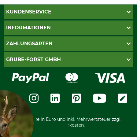
KUNDENSERVICE
Katalogbestellung
INFORMATIONEN
Fragen & Antworten
Kontakt
AGB
ZAHLUNGSARTEN
Newsletteranmeldung
Impressum
Cookie-Einstellungen
Lieferung
PayPal
GRUBE-FORST GMBH
Bestellung widerrufen
Kreditkarte
Widerrufsrecht
Rechnung
Karriere
Widerrufsformular
Vorkasse
Über uns
Datenschutz
Messetermine
Zahlungsarten
Community
International
*Alle Preise in Euro und inkl. Mehrwertsteuer zzgl.
Versandkosten.