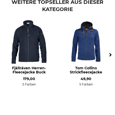
WEITERE TOPSELLER AUS DIESER
KATEGORIE
Modellbezeichnung
Oberstoff
Tived Merino Hoodie
56% Wolle
41% Polyester
3% Elasthan
Waschen
Bleichen
30 °C Buntwäsche
Nicht bleichen
Trocknen
Bügeln
Nicht im Wäschetrockner
Nicht bügeln
trocknen
Fjällräven Herren-
Tom Collins
Fleecejacke Buck
Strickfleecejacke
Professionelle Textilpflege
Atmungsaktivität
Nicht trockenreinigen
hoch
179,00
49,90
5 Farben
5 Farben
Für
Jahreszeit
Herren
ganzjährig
Kapuze
Passform
Ja
regular