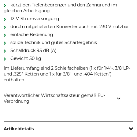
kürzt den Tiefenbegrenzer und den Zahngrund im
gleichen Arbeitsgang
12-V-Stromversorgung
durch mitgelieferten Konverter auch mit 230 V nutzbar
einfache Bedienung
solide Technik und gutes Schärfergebnis
Schalldruck 95 dB (A)
Gewicht 50 kg
Im Lieferumfang sind 2 Schleifscheiben (1 x für 1/4"-, 3/8"LP-
und .325"-Ketten und 1 x für 3/8"- und .404-Ketten")
enthalten.
Verantwortlicher Wirtschaftsakteur gemäß EU-
Verordnung
Markusson Professional Grinders AB, Tegelbruksvägen 3,
76231 Rimbo, Sweden, www.home.markusson.se
Artikeldetails