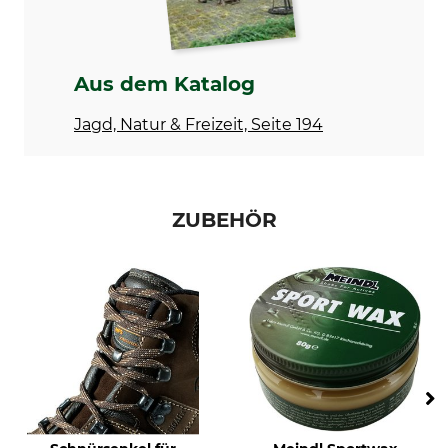
Für
Wasserdichtigkeit
Herren
wasserdicht
Aus dem Katalog
Schuhgröße (EU)
Herstellung
39
Made in Germany
Jagd, Natur & Freizeit, Seite 194
Farbe
Schuhgröße
dunkelbraun
6
ZUBEHÖR