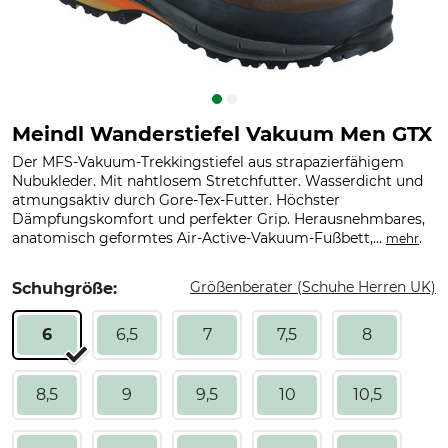
Meindl Wanderstiefel Vakuum Men GTX
Der MFS-Vakuum-Trekkingstiefel aus strapazierfähigem
Nubukleder. Mit nahtlosem Stretchfutter. Wasserdicht und
atmungsaktiv durch Gore-Tex-Futter. Höchster
Dämpfungskomfort und perfekter Grip. Herausnehmbares,
anatomisch geformtes Air-Active-Vakuum-Fußbett,...
.
mehr
Größenberater (Schuhe Herren UK)
Schuhgröße:
6
6,5
7
7,5
8
8,5
9
9,5
10
10,5