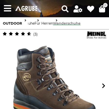
0
OUTDOOR
Schuhe
Für Herren
Wanderschuhe
3