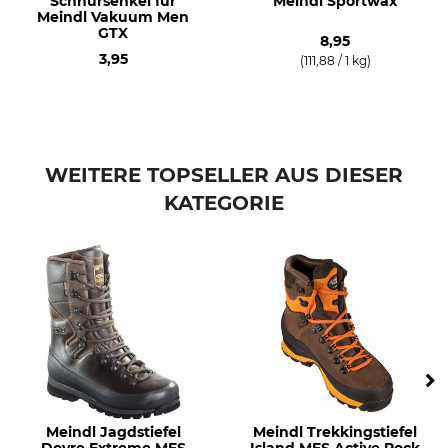
Schnürsenkel für
Meindl Sportwax
Meindl Vakuum Men
GTX
8,95
3,95
(111,88 / 1 kg)
WEITERE TOPSELLER AUS DIESER
KATEGORIE
Meindl Jagdstiefel
Meindl Trekkingstiefel