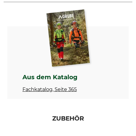
Marke
Akkusystem
Metabo
CAS-System
Modellbezeichnung
Akku-Nagler NFR 18 LTX 90
BL
Aus dem Katalog
Fachkatalog, Seite 365
ZUBEHÖR