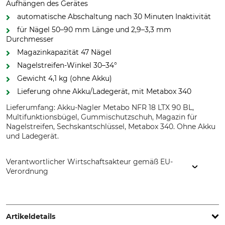
Aufhängen des Gerätes
automatische Abschaltung nach 30 Minuten Inaktivität
für Nägel 50–90 mm Länge und 2,9–3,3 mm
Durchmesser
Magazinkapazität 47 Nägel
Nagelstreifen-Winkel 30–34°
Gewicht 4,1 kg (ohne Akku)
Lieferung ohne Akku/Ladegerät, mit Metabox 340
Lieferumfang: Akku-Nagler Metabo NFR 18 LTX 90 BL,
Multifunktionsbügel, Gummischutzschuh, Magazin für
Nagelstreifen, Sechskantschlüssel, Metabox 340. Ohne Akku
und Ladegerät.
Verantwortlicher Wirtschaftsakteur gemäß EU-
Verordnung
Metabowerke GmbH & Co., Metabo-Allee 1, 72622 Nürtingen,
Germany, www.metabo.de
Artikeldetails