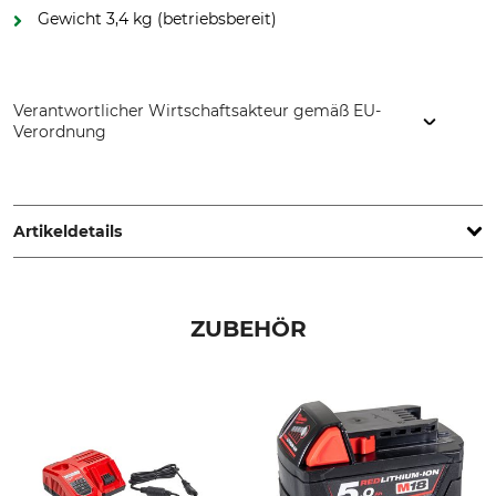
Gewicht 3,4 kg (betriebsbereit)
Verantwortlicher Wirtschaftsakteur gemäß EU-
Verordnung
Grube KG, Hützeler Damm 38, 29646 Bispingen, Germany,
www.grube.de
Artikeldetails
Marke
Produkttyp
Milwaukee
Akku-Schlagschrauber
ZUBEHÖR
Modellbezeichnung
Drehmoment
M18 FHIW2F12-0
1491 Nm
Länge
Gewicht
19,3 cm
3,4 kg