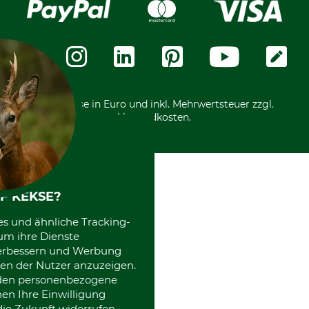
Karriere
Widerrufsformular
Vorkasse
Über uns
Datenschutz
Messetermine
Zahlungsarten
Community
International
*Alle Preise in Euro und inkl. Mehrwertsteuer zzgl.
Versandkosten.
F KEKSE?
es und ähnliche Tracking-
um ihre Dienste
 verbessern und Werbung
en der Nutzer anzuzeigen.
erden personenbezogene
nen Ihre Einwilligung
die Zukunft widerrufen