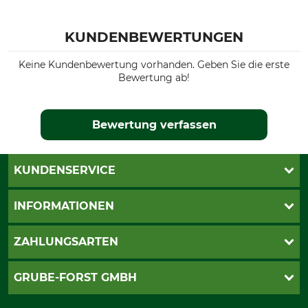
KUNDENBEWERTUNGEN
Keine Kundenbewertung vorhanden. Geben Sie die erste
Bewertung ab!
Bewertung verfassen
KUNDENSERVICE
Katalogbestellung
INFORMATIONEN
Fragen & Antworten
Kontakt
AGB
ZAHLUNGSARTEN
Newsletteranmeldung
Impressum
Cookie-Einstellungen
Lieferung
PayPal
GRUBE-FORST GMBH
Bestellung widerrufen
Kreditkarte
Widerrufsrecht
Rechnung