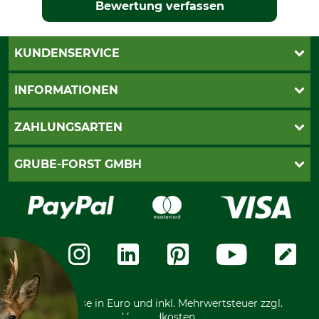
Bewertung verfassen
KUNDENSERVICE
Katalogbestellung
INFORMATIONEN
Fragen & Antworten
Kontakt
AGB
ZAHLUNGSARTEN
Newsletteranmeldung
Impressum
Cookie-Einstellungen
Lieferung
PayPal
GRUBE-FORST GMBH
Bestellung widerrufen
Kreditkarte
Widerrufsrecht
Rechnung
Karriere
Widerrufsformular
Vorkasse
Über uns
Datenschutz
Messetermine
Zahlungsarten
Community
International
*Alle Preise in Euro und inkl. Mehrwertsteuer zzgl.
Versandkosten.