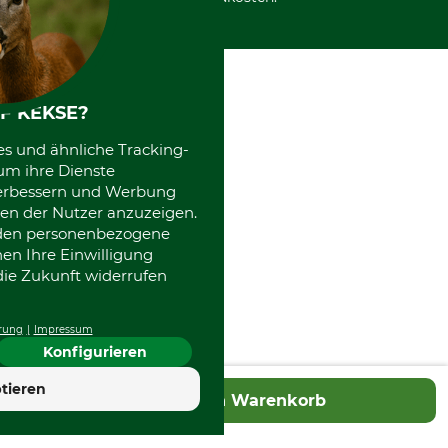
F KEKSE?
es und ähnliche Tracking-
um ihre Dienste
 verbessern und Werbung
en der Nutzer anzuzeigen.
erden personenbezogene
nen Ihre Einwilligung
die Zukunft widerrufen
rung
Impressum
Konfigurieren
4.7
tieren
In den Warenkorb
Hervorragend