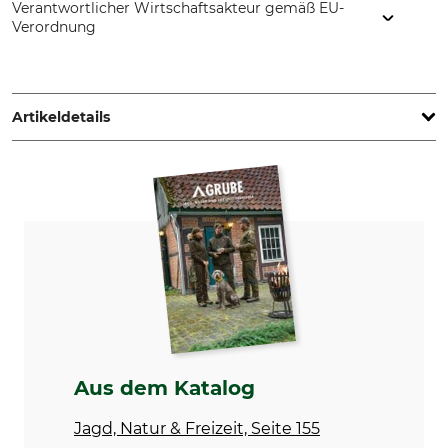
Verantwortlicher Wirtschaftsakteur gemäß EU-
Verordnung
Strickwarenfabrik - Die Masche, Dr. Herm.-Lindrath Str. 15,
23812 Wahlstedt, Germany, www.mufflon.com
Artikeldetails
Marke
Produkttyp
Mufflon
Schal
Modellbezeichnung
Oberstoff
Ness
100% Wolle
Waschen
Bleichen
30 °C
Nicht bleichen
Feinwäsche/Wollwäsche
Trocknen
Bügeln
Aus dem Katalog
Nicht im Wäschetrockner
Bügeln bis 150 °C
trocknen
Jagd, Natur & Freizeit, Seite 155