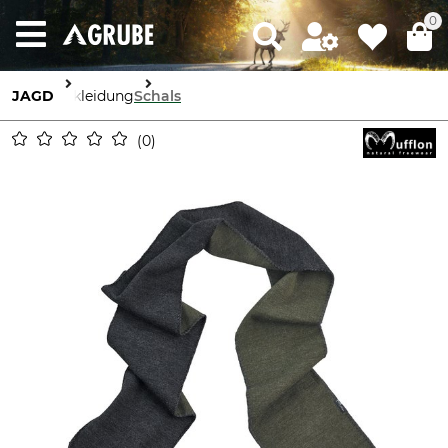
0
JAGD
Bekleidung
Schals
0