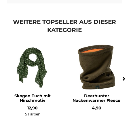
Professionelle Textilpflege
Für
Nicht trockenreinigen
Damen
Herren
WEITERE TOPSELLER AUS DIESER
Herstellung
Farbe
KATEGORIE
Made in Germany
forest/anthra
Skogen Tuch mit
Deerhunter
Hirschmotiv
Nackenwärmer Fleece
12,90
4,90
5 Farben