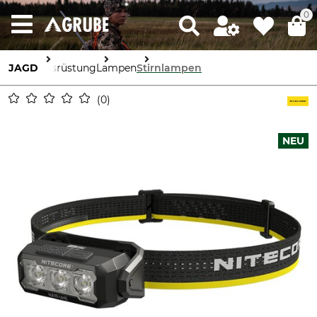
0
JAGD
Ausrüstung
Lampen
Stirnlampen
0
NEU