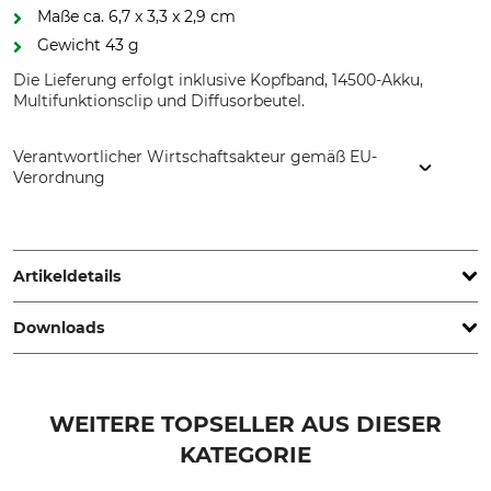
Maße ca. 6,7 x 3,3 x 2,9 cm
Gewicht 43 g
Die Lieferung erfolgt inklusive Kopfband, 14500-Akku,
Multifunktionsclip und Diffusorbeutel.
Verantwortlicher Wirtschaftsakteur gemäß EU-
Verordnung
KTL GmbH, Rudolf-Diesel-Str. 27, 31311 Uetze, Germany,
www.nitecore.de
Artikeldetails
Downloads
Akku/Batterie enthalten
IP-Schutzart
Ja
IP66
Konformitätserklärung | EU-DoC_Nitecore-HA-headlamp-series_de_en_12122024.pdf
Leuchtweite
Marke
WEITERE TOPSELLER AUS DIESER
80 m
Nitecore
KATEGORIE
Produkttyp
Modellbezeichnung