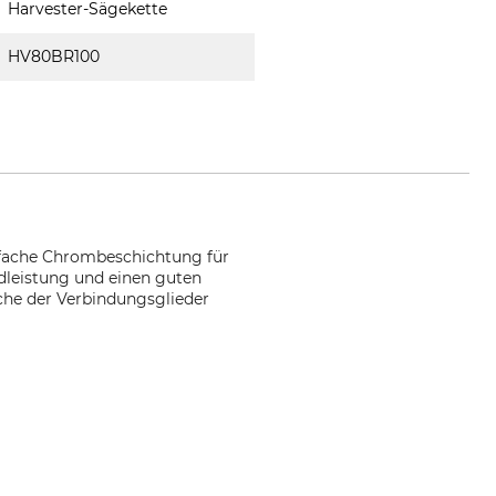
Harvester-Sägekette
HV80BR100
hrfache Chrombeschichtung für
idleistung und einen guten
che der Verbindungsglieder