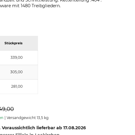
andzeit und Schnittleistung. Kettenteilung .404".
ware mit 1480 Treibgliedern.
Stückpreis
339,00
305,00
281,00
49,00
en
Versandgewicht 13,5 kg
. Voraussichtlich lieferbar ab 17.08.2026