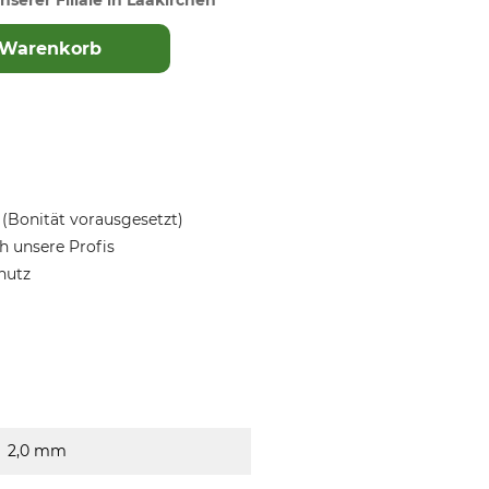
nserer Filiale in Laakirchen
 Warenkorb
(Bonität vorausgesetzt)
 unsere Profis
hutz
2,0 mm