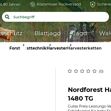
Kostenloser Rückversand
Sichere
it 80 Jahren
tsschutz
Blattjagd
Jagd
Wal
Forst
Forsttechnik
Harvester
Harvesterketten
0
Nordforest H
1480 TG
Gutes Preis-Leistungs-V