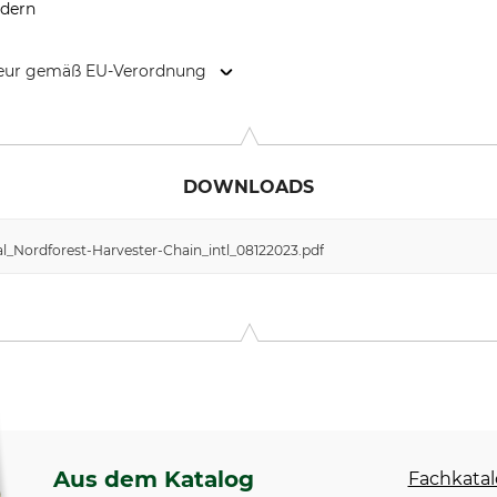
edern
kteur gemäß EU-Verordnung
9646 Bispingen, Germany, www.grube.de
DOWNLOADS
l_Nordforest-Harvester-Chain_intl_08122023.pdf
Aus dem Katalog
Fachkatal