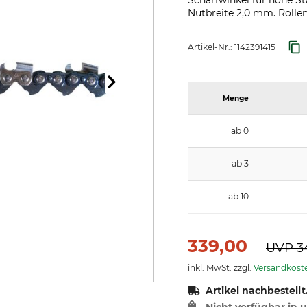
Schärfwinkel für hohe St
Nutbreite 2,0 mm. Rollen
Artikel-Nr.:
1142391415
Menge
ab 0
ab 3
ab 10
339,00
UVP
3
inkl. MwSt. zzgl.
Versandkost
Artikel nachbestellt