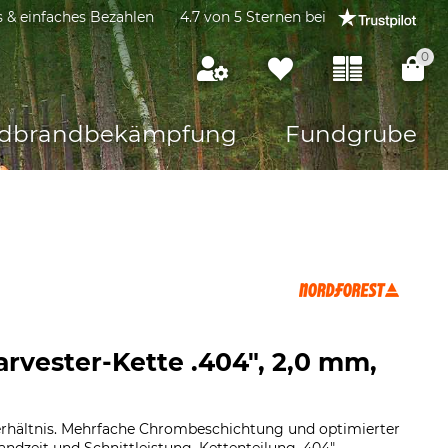
s & einfaches Bezahlen
4.7 von 5 Sternen bei
0
dbrandbekämpfung
Fundgrube
arvester-Kette .404", 2,0 mm,
erhältnis. Mehrfache Chrombeschichtung und optimierter