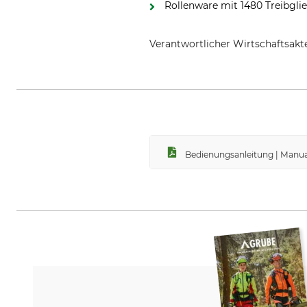
Rollenware mit 1480 Treibgli
Verantwortlicher Wirtschaftsa
Grube KG, Hützeler Damm 38, 2
Bedienungsanleitung | Manua