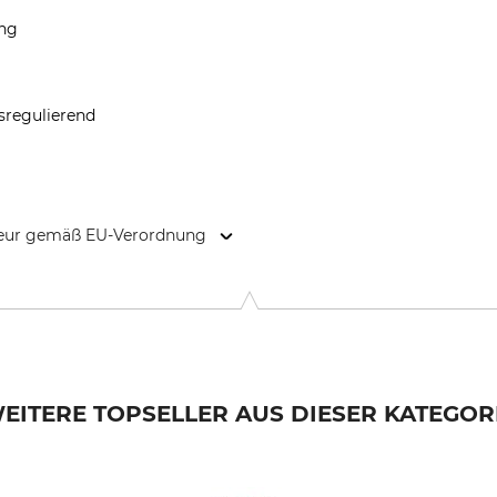
ung
sregulierend
kteur gemäß EU-Verordnung
9646 Bispingen, Germany, www.grube.de
EITERE TOPSELLER AUS DIESER KATEGOR