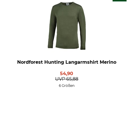
Nordforest Hunting Langarmshirt Merino
54,90
UVP
65,88
6 Größen