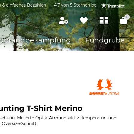
s & einfaches Bezahlen
4.7 von 5 Sternen bei
0
dbrandbekämpfung
Fundgrube
unting T-Shirt Merino
chung. Melierte Optik. Atmungsaktiv. Temperatur- und
 Oversize-Schnitt.