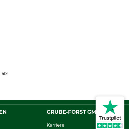
 ab!
EN
GRUBE-FORST GMBH
Karriere