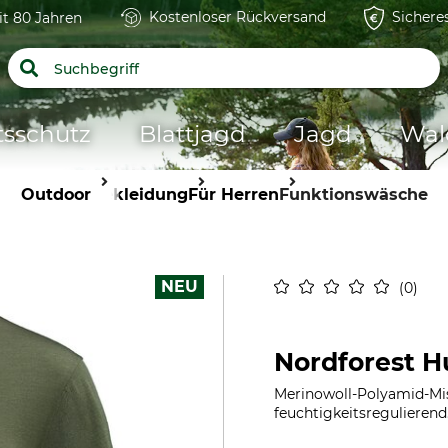
Kostenloser Rückversand
Sichere
it 80 Jahren
tsschutz
Blattjagd
Jagd
Wal
Outdoor
Bekleidung
Für Herren
Funktionswäsche
NEU
0
Nordforest H
Merinowoll-Polyamid-Mis
feuchtigkeitsregulierend.