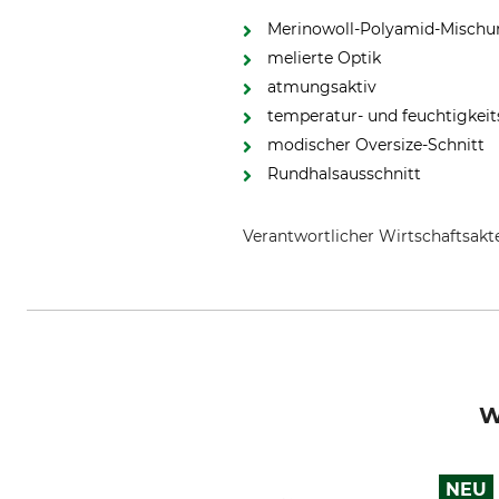
Merinowoll-Polyamid-Misch
melierte Optik
atmungsaktiv
temperatur- und feuchtigkeit
modischer Oversize-Schnitt
Rundhalsausschnitt
Verantwortlicher Wirtschaftsa
Grube KG, Hützeler Damm 38, 2
W
NEU